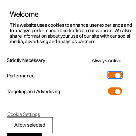
Welcome
Polestar 2
Aanbiedingen voor particulieren
This website uses cookies to enhance user experience and
Handleiding
Videogalerij
Downloads
Software-updates
to analyze performance and traffic on our website. We also
Polestar 3
Aanbiedingen voor
share information about your use of our site with our social
media, advertising and analytics partners.
professionelen
Polestar 4
Veiligheid
Polestar 5
Bekijk onze stockwagens
Strictly Necessary
Always Active
Polestar 1 - 2020
Polestar 4 coupé
Configureer
Pre-owned
Performance
Pre-owned
Ontmoet ons
Ontdek Polestar 4
Shop
Testrit
Servicepunten
Targeting and Advertising
Testrit
Meer
Extras
Service
Configureer
Ontdek Polestar 2
Ontdek Polestar 3
Polestar 1
Cookie Settings
Over pre-owned
Additionals
Opladen
Bekijk onze stockwagens
Testrit
Testrit
Veiligheid tijdens de
(Opent in een nieuw venster)
Allow selected
Pre-owned aanbiedingen
Experiences
Support
Aanbiedingen voor
Aanbiedingen voor
Aanbiedingen voor
Ontdek Polestar 5
zwangerschap