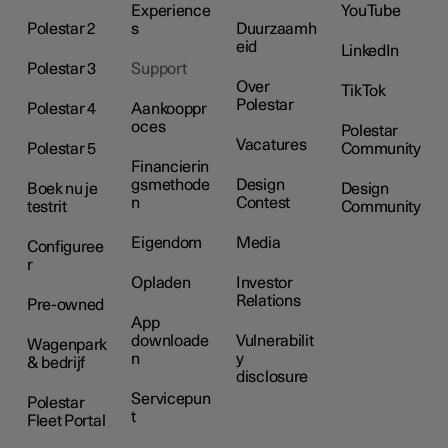
Experience
YouTube
Polestar 2
s
Duurzaamh
eid
LinkedIn
Polestar 3
Support
Over
TikTok
Polestar
Polestar 4
Aankooppr
oces
Polestar
Vacatures
Polestar 5
Community
Financierin
gsmethode
Design
Boek nu je
Design
n
Contest
testrit
Community
Eigendom
Media
Configuree
r
Opladen
Investor
Relations
Pre-owned
App
downloade
Vulnerabilit
Wagenpark
n
y
& bedrijf
disclosure
Servicepun
Polestar
t
Fleet Portal