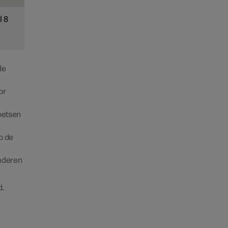
l 8
de
or
toetsen
p de
laderen
d.