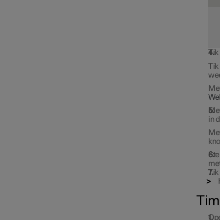
Tik
Tik
we
Klimaatcomfort tijdens
Me
parkeren
Wek
Me
in 
Me
kno
Ste
met
Tik
Tim
Kachel
Ope