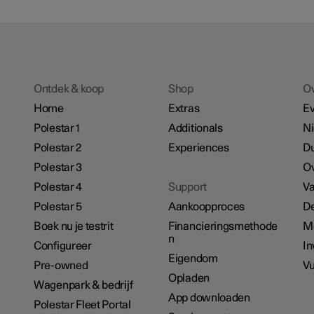
Ontdek & koop
Shop
O
Home
Extras
E
Polestar 1
Additionals
N
Polestar 2
Experiences
D
Polestar 3
Ov
Polestar 4
Support
Va
Polestar 5
Aankoopproces
De
Boek nu je testrit
Financieringsmethode
M
n
Configureer
In
Eigendom
Pre-owned
Vu
Opladen
Wagenpark & bedrijf
App downloaden
Polestar Fleet Portal