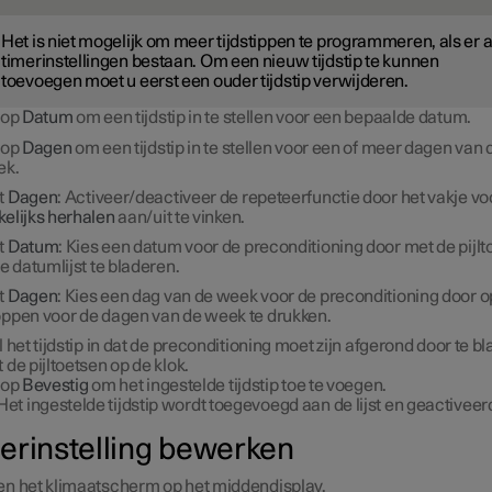
Het is niet mogelijk om meer tijdstippen te programmeren, als er a
timerinstellingen bestaan. Om een nieuw tijdstip te kunnen
toevoegen moet u eerst een ouder tijdstip verwijderen.
 op
Datum
om een tijdstip in te stellen voor een bepaalde datum.
 op
Dagen
om een tijdstip in te stellen voor een of meer dagen van 
ek.
t
Dagen
: Activeer/deactiveer de repeteerfunctie door het vakje vo
elijks herhalen
aan/uit te vinken.
t
Datum
: Kies een datum voor de preconditioning door met de pijl
de datumlijst te bladeren.
t
Dagen
: Kies een dag van de week voor de preconditioning door o
ppen voor de dagen van de week te drukken.
l het tijdstip in dat de preconditioning moet zijn afgerond door te b
 de pijltoetsen op de klok.
 op
Bevestig
om het ingestelde tijdstip toe te voegen.
Het ingestelde tijdstip wordt toegevoegd aan de lijst en geactiveer
erinstelling bewerken
n het klimaatscherm op het middendisplay.