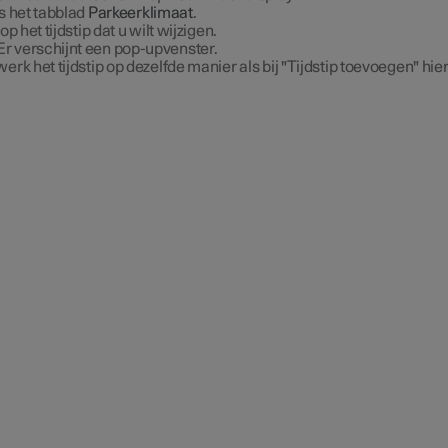
s het tabblad
Parkeerklimaat
.
 op het tijdstip dat u wilt wijzigen.
Er verschijnt een pop-upvenster.
erk het tijdstip op dezelfde manier als bij "Tijdstip toevoegen" hi