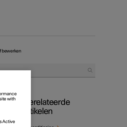
Business
of bewerken
proces
ringsopties
 alle aard
rformance
site with
Gerelateerde
artikelen
 Active