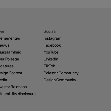
ver
Sociaal
venementen
Instagram
ieuws
Facebook
uurzaamheid
YouTube
er Polestar
LinkedIn
catures
TikTok
sign Contest
Polestar Community
edia
Design Community
vestor Relations
lnerability disclosure