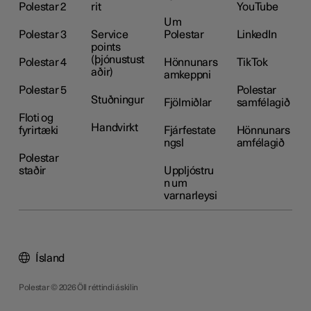
Polestar 2
rit
YouTube
Um
Polestar 3
Service
Polestar
LinkedIn
points
(þjónustust
Polestar 4
Hönnunars
TikTok
aðir)
amkeppni
Polestar 5
Polestar
Stuðningur
Fjölmiðlar
samfélagið
Floti og
Handvirkt
fyrirtæki
Fjárfestate
Hönnunars
ngsl
amfélagið
Polestar
staðir
Uppljóstru
n um
varnarleysi
Ísland
Polestar © 2026 Öll réttindi áskilin