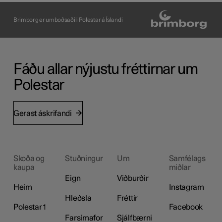
Brimborg er umboðsaðili Polestar á Íslandi
Fáðu allar nýjustu fréttirnar um
Polestar
Gerast áskrifandi
Skoða og
Stuðningur
Um
Samfélags
kaupa
miðlar
Eign
Viðburðir
Heim
Instagram
Hleðsla
Fréttir
Polestar 1
Facebook
Farsímafor
Sjálfbærni