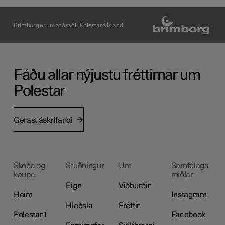
Brimborg er umboðsaðili Polestar á Íslandi
Fáðu allar nýjustu fréttirnar um
Polestar
Gerast áskrifandi
Skoða og
Stuðningur
Um
Samfélags
kaupa
miðlar
Eign
Viðburðir
Heim
Instagram
Hleðsla
Fréttir
Polestar 1
Facebook