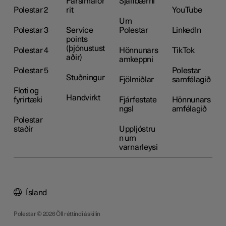
Farsímafor
Sjálfbærni
Polestar 2
rit
YouTube
Um
Polestar 3
Service
Polestar
LinkedIn
points
(þjónustust
Polestar 4
Hönnunars
TikTok
aðir)
amkeppni
Polestar 5
Polestar
Stuðningur
Fjölmiðlar
samfélagið
Floti og
Handvirkt
fyrirtæki
Fjárfestate
Hönnunars
ngsl
amfélagið
Polestar
staðir
Uppljóstru
n um
varnarleysi
Ísland
Polestar © 2026 Öll réttindi áskilin