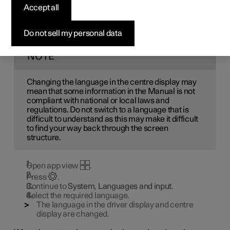
Accept all
language
Do not sell my personal data
Language settings are defined by the centre display.
NOTE
Changing the language in the centre display may
mean that some information in the Manual is not
compliant with national or local laws and
regulations. Do not switch to a language that is
difficult to understand as this may make it difficult
to find your way back through the screen
structure.
Open app view
.
Press
.
Continue to
System
,
Languages and input
.
Select the required language.
The language in the driver display and centre
display are changed.