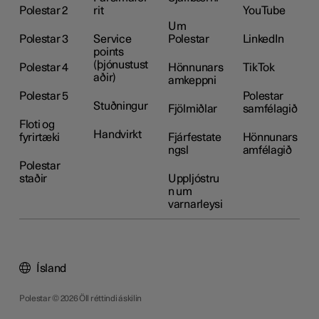
Polestar 2
rit
YouTube
Um
Polestar 3
Service
Polestar
LinkedIn
points
(þjónustust
Polestar 4
Hönnunars
TikTok
aðir)
amkeppni
Polestar 5
Polestar
Stuðningur
Fjölmiðlar
samfélagið
Floti og
Handvirkt
fyrirtæki
Fjárfestate
Hönnunars
ngsl
amfélagið
Polestar
staðir
Uppljóstru
n um
varnarleysi
Ísland
Polestar © 2026 Öll réttindi áskilin