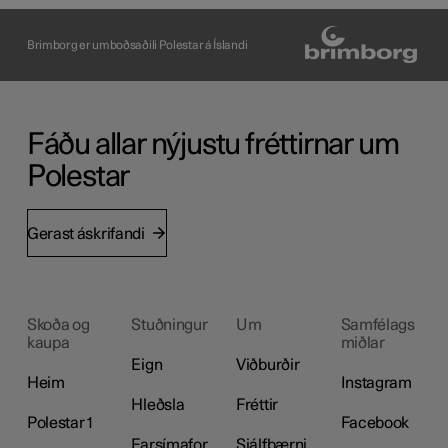
Brimborg er umboðsaðili Polestar á Íslandi
Fáðu allar nýjustu fréttirnar um
Polestar
Gerast áskrifandi
Skoða og
Stuðningur
Um
Samfélags
kaupa
miðlar
Eign
Viðburðir
Heim
Instagram
Hleðsla
Fréttir
Polestar 1
Facebook
Farsímafor
Sjálfbærni