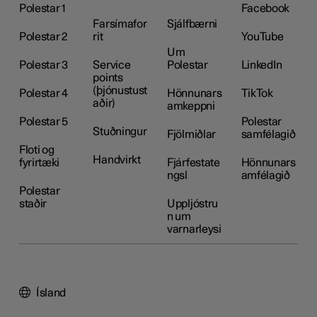
Polestar 1
Facebook
Farsímafor
Sjálfbærni
Polestar 2
rit
YouTube
Um
Polestar 3
Service
Polestar
LinkedIn
points
(þjónustust
Polestar 4
Hönnunars
TikTok
aðir)
amkeppni
Polestar 5
Polestar
Stuðningur
Fjölmiðlar
samfélagið
Floti og
Handvirkt
fyrirtæki
Fjárfestate
Hönnunars
ngsl
amfélagið
Polestar
staðir
Uppljóstru
n um
varnarleysi
Ísland