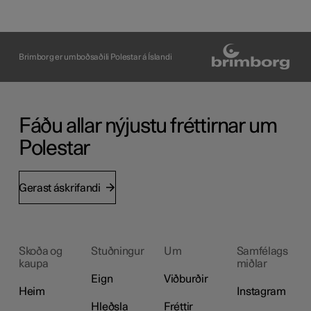
Brimborg er umboðsaðili Polestar á Íslandi
Fáðu allar nýjustu fréttirnar um
Polestar
Gerast áskrifandi
Skoða og
Stuðningur
Um
Samfélags
kaupa
miðlar
Eign
Viðburðir
Heim
Instagram
Hleðsla
Fréttir