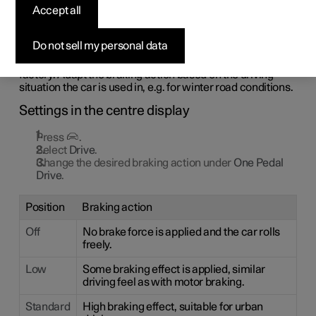
Accept all
There are three different levels of One Pedal Drive that
indicate the regenerative braking effect that is controlled
by the accelerator pedal, without using the brake pedal.
Do not sell my personal data
The car is set in
Standard
mode when it comes from the
factory. Adapt the braking action based on the driving
situation the car is used in, e.g. for winter road conditions.
Settings in the centre display
Press
.
Select
Drive
.
Change the desired braking action under
One Pedal
Drive
.
Position
Braking action
Off
No brake force is applied and the car rolls
freely.
Low
Some braking effect is applied, similar
driving feel as with motor braking.
Standard
High braking effect, suitable for urban