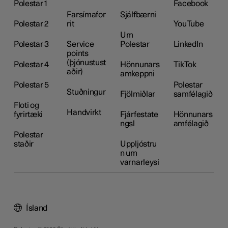
Polestar 1
Facebook
Farsímafor
Sjálfbærni
Polestar 2
rit
YouTube
Um
Polestar 3
Service
Polestar
LinkedIn
points
(þjónustust
Polestar 4
Hönnunars
TikTok
aðir)
amkeppni
Polestar 5
Polestar
Stuðningur
Fjölmiðlar
samfélagið
Floti og
Handvirkt
fyrirtæki
Fjárfestate
Hönnunars
ngsl
amfélagið
Polestar
staðir
Uppljóstru
n um
varnarleysi
Ísland