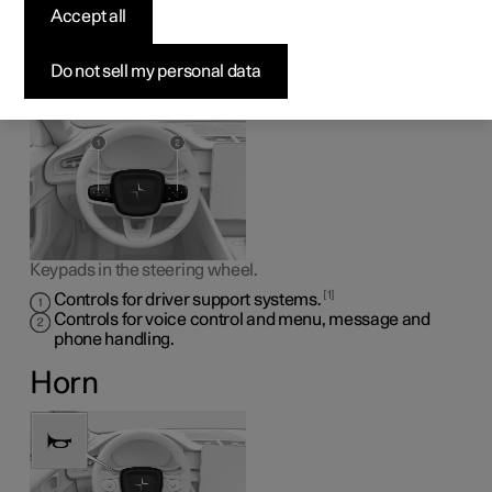
Accept all
controls and horn
Do not sell my personal data
The steering wheel houses the horn and controls for
e.g.
the driver support systems and voice control.
Keypads in the steering wheel.
1
Controls for driver support systems.
Controls for voice control and menu, message and
phone handling.
Horn