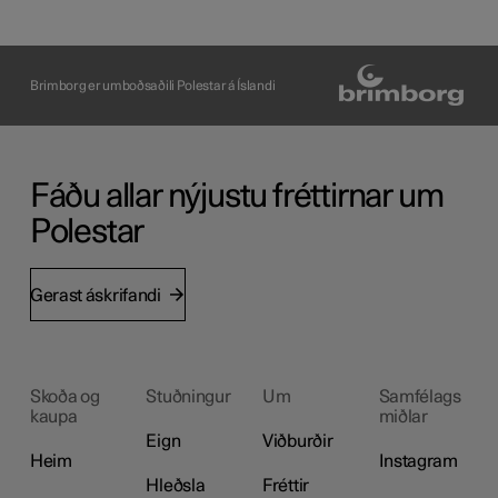
Brimborg er umboðsaðili Polestar á Íslandi
Fáðu allar nýjustu fréttirnar um
Polestar
Gerast áskrifandi
Skoða og
Stuðningur
Um
Samfélags
kaupa
miðlar
Eign
Viðburðir
Heim
Instagram
Hleðsla
Fréttir