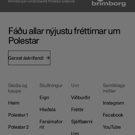
Brimborg er umboðsaðili Polestar á Íslandi
Fáðu allar nýjustu fréttirnar um
Polestar
Gerast áskrifandi
Skoða og
Stuðningur
Um
Samfélags
kaupa
miðlar
Eign
Viðburðir
Heim
Instagram
Hleðsla
Fréttir
Polestar 1
Facebook
Farsímafor
Sjálfbærni
Polestar 2
rit
YouTube
Um