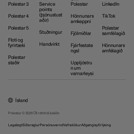
Polestar 3
Service
Polestar
LinkedIn
points
(þjónustust
Polestar 4
Hönnunars
TikTok
aðir)
amkeppni
Polestar 5
Polestar
Stuðningur
Fjölmiðlar
samfélagið
Floti og
Handvirkt
fyrirtæki
Fjárfestate
Hönnunars
ngsl
amfélagið
Polestar
staðir
Uppljóstru
n um
varnarleysi
Ísland
Polestar © 2026 Öll réttindi áskilin
Lagalegt
Siðareglur
Persónuvernd
Vafrakökur
Aðgengisyfirlýsing