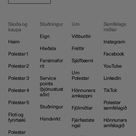
Skoða og
Stuðningur
Um
Samfélags
kaupa
miðlar
Eign
Viðburðir
Heim
Instagram
Hleðsla
Fréttir
Polestar 1
Facebook
Farsímafor
Sjálfbærni
Polestar 2
rit
YouTube
Um
Polestar 3
Service
Polestar
LinkedIn
points
(þjónustust
Polestar 4
Hönnunars
TikTok
aðir)
amkeppni
Polestar 5
Polestar
Stuðningur
Fjölmiðlar
samfélagið
Floti og
Handvirkt
fyrirtæki
Fjárfestate
Hönnunars
ngsl
amfélagið
Polestar