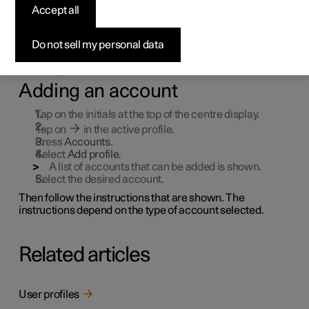
Accept all
profile
Do not sell my personal data
It is possible to add accounts to a selected user profile.
Examples of accounts that can be added are Polestar ID
and Google account.
Adding an account
Tap on the initials at the top of the centre display.
Tap on
in the active profile.
Press
Accounts
.
Select
Add profile
.
A list of accounts that can be added is shown.
Select the desired account.
Then follow the instructions that are shown. The
instructions depend on the type of account selected.
Related articles
User profiles