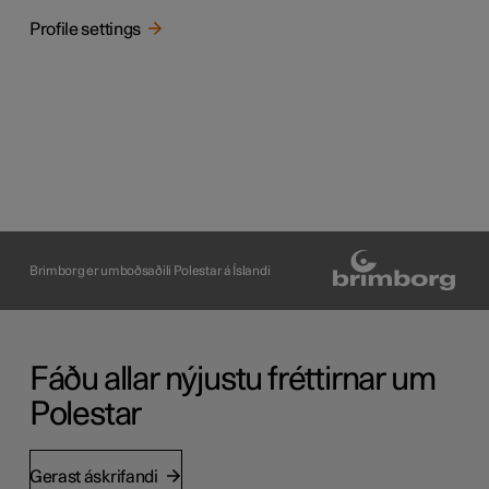
Profile settings
Brimborg er umboðsaðili Polestar á Íslandi
Fáðu allar nýjustu fréttirnar um
Polestar
Gerast áskrifandi