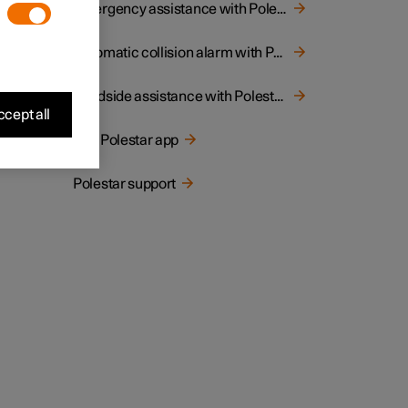
Emergency assistance with Polestar Connect
lestar
Automatic collision alarm with Polestar Connect
roof,
Roadside assistance with Polestar Connect
cept all
The Polestar app
Polestar support