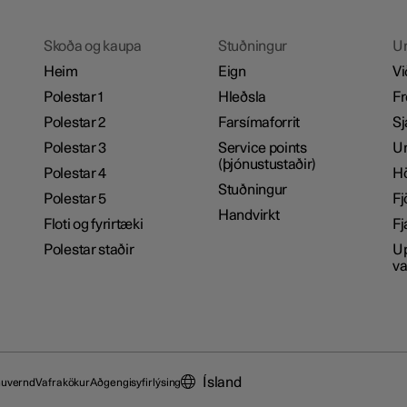
Skoða og kaupa
Stuðningur
U
Heim
Eign
Vi
Polestar 1
Hleðsla
Fr
Polestar 2
Farsímaforrit
Sj
Polestar 3
Service points
Um
(þjónustustaðir)
Polestar 4
H
Stuðningur
Polestar 5
Fj
Handvirkt
Floti og fyrirtæki
Fj
Polestar staðir
Up
va
Ísland
nuvernd
Vafrakökur
Aðgengisyfirlýsing