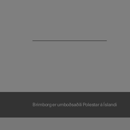
The Polestar app
Brimborg er umboðsaðili Polestar á Íslandi