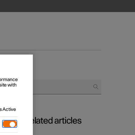
rformance
site with
 Active
Related articles