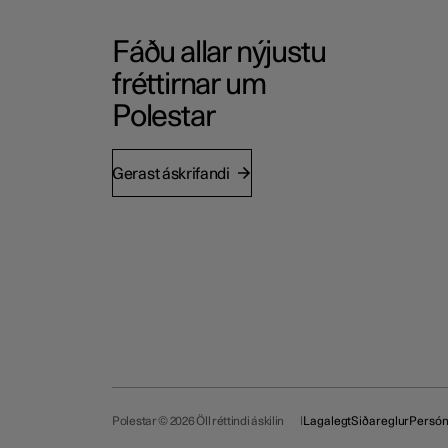
Fáðu allar nýjustu
fréttirnar um
Polestar
Gerast áskrifandi
Polestar © 2026 Öll réttindi áskilin
Lagalegt
Siðareglur
Persó