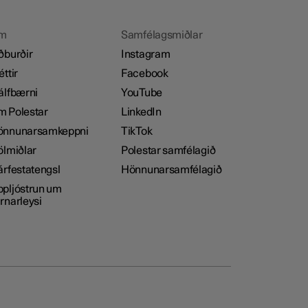
m
Samfélagsmiðlar
ðburðir
Instagram
éttir
Facebook
álfbærni
YouTube
 Polestar
LinkedIn
önnunarsamkeppni
TikTok
ölmiðlar
Polestar samfélagið
árfestatengsl
Hönnunarsamfélagið
pljóstrun um
rnarleysi