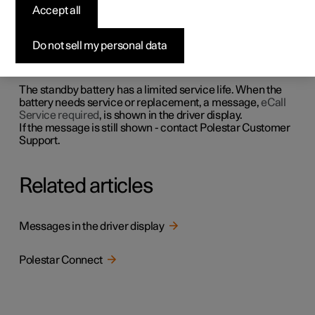
Accept all
Polestar Connect
Do not sell my personal data
If the main battery is de-energised, the Polestar Connect's
standby battery is used so that the system can still be
used.
The standby battery has a limited service life. When the
battery needs service or replacement, a message,
eCall
Service required
, is shown in the driver display.
If the message is still shown - contact Polestar Customer
Support.
Related articles
Messages in the driver display
Polestar Connect