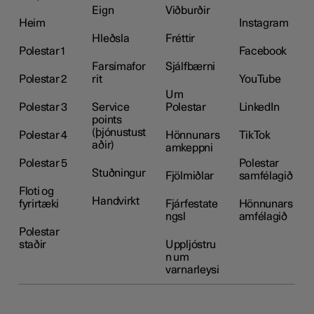
Eign
Viðburðir
Heim
Instagram
Hleðsla
Fréttir
Polestar 1
Facebook
Farsímafor
Sjálfbærni
Polestar 2
rit
YouTube
Um
Polestar 3
Service
Polestar
LinkedIn
points
(þjónustust
Polestar 4
Hönnunars
TikTok
aðir)
amkeppni
Polestar 5
Polestar
Stuðningur
Fjölmiðlar
samfélagið
Floti og
Handvirkt
fyrirtæki
Fjárfestate
Hönnunars
ngsl
amfélagið
Polestar
staðir
Uppljóstru
n um
varnarleysi