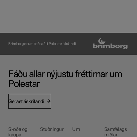
Brimborg er umboðsaðili Polestar á Íslandi
Fáðu allar nýjustu fréttirnar um
Polestar
Gerast áskrifandi
Skoða og
Stuðningur
Um
Samfélags
kaupa
miðlar