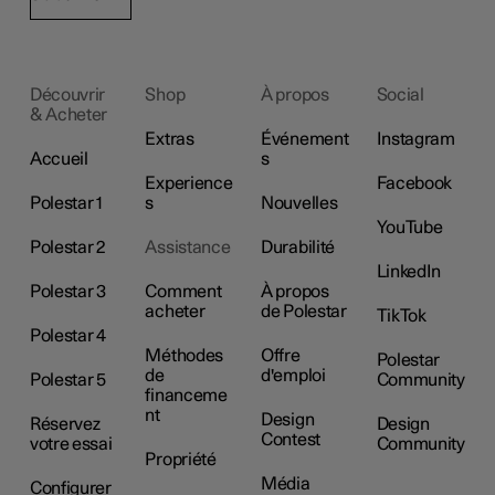
Découvrir
Shop
À propos
Social
& Acheter
Extras
Événement
Instagram
Accueil
s
Experience
Facebook
Polestar 1
s
Nouvelles
YouTube
Polestar 2
Assistance
Durabilité
LinkedIn
Polestar 3
Comment
À propos
acheter
de Polestar
TikTok
Polestar 4
Méthodes
Offre
Polestar
de
d'emploi
Polestar 5
Community
financeme
nt
Design
Réservez
Design
Contest
votre essai
Community
Propriété
Média
Configurer