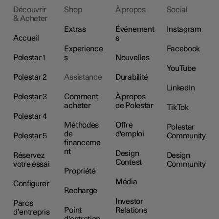
Découvrir
Shop
À propos
Social
& Acheter
Extras
Événement
Instagram
Accueil
s
Experience
Facebook
Polestar 1
s
Nouvelles
YouTube
Polestar 2
Assistance
Durabilité
LinkedIn
Polestar 3
Comment
À propos
acheter
de Polestar
TikTok
Polestar 4
Méthodes
Offre
Polestar
de
d'emploi
Polestar 5
Community
financeme
nt
Design
Réservez
Design
Contest
votre essai
Community
Propriété
Média
Configurer
Recharge
Investor
Parcs
Point
Relations
d’entrepris
d'entretien