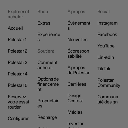
Explorer et
Shop
À propos
Social
acheter
Extras
Événement
Instagram
Accueil
s
Experience
Facebook
Polestar 1
s
Nouvelles
YouTube
Polestar 2
Soutient
Écorespon
sabilité
LinkedIn
Polestar 3
Comment
acheter
À propos
TikTok
de Polestar
Polestar 4
Options de
Polestar
financeme
Carrières
Polestar 5
Community
nt
Design
Réservez
Communa
Propriétair
Contest
votre essai
uté design
es
routier
Médias
Recharge
Configurer
Investor