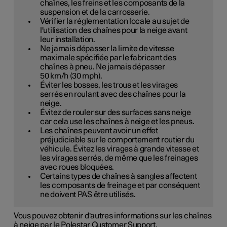
chaînes, les freins et les composants de la
suspension et de la carrosserie.
Vérifier la réglementation locale au sujet de
l'utilisation des chaînes pour la neige avant
leur installation.
Ne jamais dépasser la limite de vitesse
maximale spécifiée par le fabricant des
chaînes à pneu. Ne jamais dépasser
50 km/h (30 mph)
.
Éviter les bosses, les trous et les virages
serrés en roulant avec des chaînes pour la
neige.
Évitez de rouler sur des surfaces sans neige
car cela use les chaînes à neige et les pneus.
Les chaînes peuvent avoir un effet
préjudiciable sur le comportement routier du
véhicule. Évitez les virages à grande vitesse et
les virages serrés, de même que les freinages
avec roues bloquées.
Certains types de chaînes à sangles affectent
les composants de freinage et par conséquent
ne doivent PAS être utilisés.
Vous pouvez obtenir d'autres informations sur les chaînes
à neige par le Polestar Customer Support.