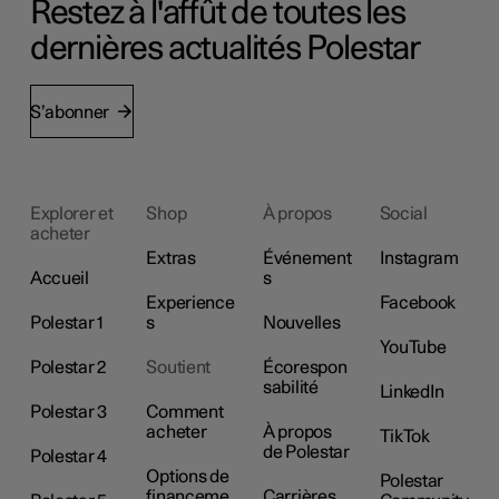
Restez à l'affût de toutes les
dernières actualités Polestar
S’abonner
Explorer et
Shop
À propos
Social
acheter
Extras
Événement
Instagram
Accueil
s
Experience
Facebook
Polestar 1
s
Nouvelles
YouTube
Polestar 2
Soutient
Écorespon
sabilité
LinkedIn
Polestar 3
Comment
acheter
À propos
TikTok
de Polestar
Polestar 4
Options de
Polestar
financeme
Carrières