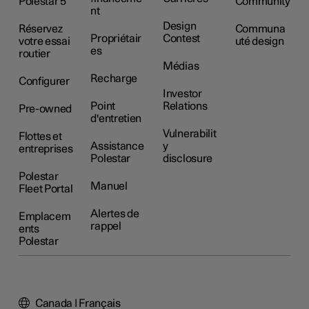
Polestar 5
Community
nt
Design
Réservez
Communa
Propriétair
Contest
votre essai
uté design
es
routier
Médias
Recharge
Configurer
Investor
Point
Relations
Pre-owned
d'entretien
Vulnerabilit
Flottes et
Assistance
y
entreprises
Polestar
disclosure
Polestar
Manuel
Fleet Portal
Alertes de
Emplacem
rappel
ents
Polestar
Canada | Français