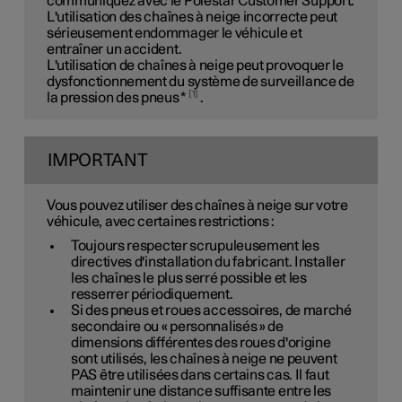
communiquez avec le Polestar Customer Support.
L'utilisation des chaînes à neige incorrecte peut
sérieusement endommager le véhicule et
entraîner un accident.
L'utilisation de chaînes à neige peut provoquer le
dysfonctionnement du système de surveillance de
1
la pression des pneus
*
.
IMPORTANT
Vous pouvez utiliser des chaînes à neige sur votre
véhicule, avec certaines restrictions :
Toujours respecter scrupuleusement les
directives d'installation du fabricant. Installer
les chaînes le plus serré possible et les
resserrer périodiquement.
Si des pneus et roues accessoires, de marché
secondaire ou « personnalisés » de
dimensions différentes des roues d'origine
sont utilisés, les chaînes à neige ne peuvent
PAS être utilisées dans certains cas. Il faut
maintenir une distance suffisante entre les