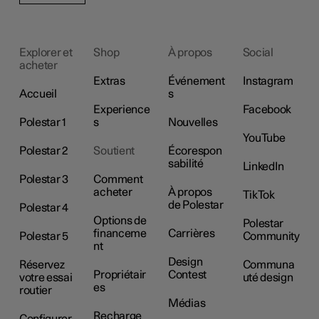
Explorer et
Shop
À propos
Social
acheter
Extras
Événement
Instagram
Accueil
s
Experience
Facebook
Polestar 1
s
Nouvelles
YouTube
Polestar 2
Soutient
Écorespon
sabilité
LinkedIn
Polestar 3
Comment
acheter
À propos
TikTok
de Polestar
Polestar 4
Options de
Polestar
financeme
Carrières
Polestar 5
Community
nt
Design
Réservez
Communa
Propriétair
Contest
votre essai
uté design
es
routier
Médias
Recharge