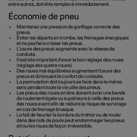
entre autres, doit être remplacé immédiatement.
Économie de pneu
Maintenez une pression de gonflage correcte des
pneus.
Éviter les départs en trombe, les freinages énergiques
et ne pas faire crisser les pneus.
L'usure des pneus augmente avec la vitesse de
conduite.
Il est très important d'avoir le bon réglage des roues
(réglage des quatre roues).
Des roues mal équilibrées augmentent l'usure des
pneus et diminuent le confort de conduite.
La permutation doit toujours se faire dans le même
sens pendant toute la vie utile des pneus.
Les pneus des roues arrière doivent avoir une bande
de roulement égale ou supérieure à celle des pneus
des roues avant afin de réduire le risque de survirage
en cas de freinage brusque.
Le fait de heurter la bordure du trottoir ou de rouler
dans des nids de poule peut endommager les pneus
et/ou les roues de façon irréversible.