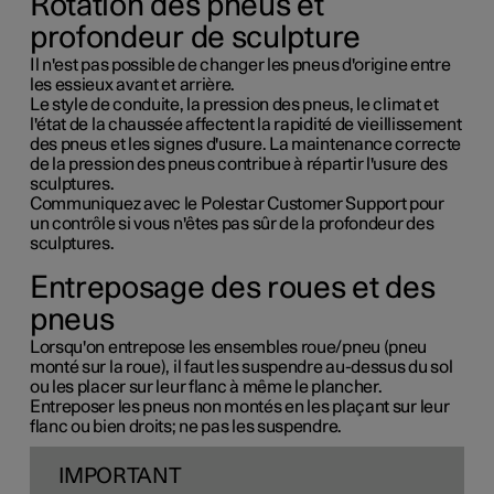
Rotation des pneus et
profondeur de sculpture
Il n'est pas possible de changer les pneus d'origine entre
les essieux avant et arrière.
Le style de conduite, la pression des pneus, le climat et
l'état de la chaussée affectent la rapidité de vieillissement
des pneus et les signes d'usure. La maintenance correcte
de la pression des pneus contribue à répartir l'usure des
sculptures.
Communiquez avec le Polestar Customer Support pour
un contrôle si vous n'êtes pas sûr de la profondeur des
sculptures.
Entreposage des roues et des
pneus
Lorsqu'on entrepose les ensembles roue/pneu (pneu
monté sur la roue), il faut les suspendre au-dessus du sol
ou les placer sur leur flanc à même le plancher.
Entreposer les pneus non montés en les plaçant sur leur
flanc ou bien droits; ne pas les suspendre.
IMPORTANT