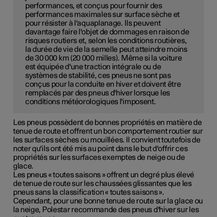
performances, et conçus pour fournir des
performances maximales sur surface sèche et
pour résister à l'aquaplanage. Ils peuvent
davantage faire l'objet de dommages en raison de
risques routiers et, selon les conditions routières,
la durée de vie de la semelle peut atteindre moins
de 30 000 km (20 000 milles). Même si la voiture
est équipée d'une traction intégrale ou de
systèmes de stabilité, ces pneus ne sont pas
conçus pour la conduite en hiver et doivent être
remplacés par des pneus d'hiver lorsque les
conditions météorologiques l'imposent.
Les pneus possèdent de bonnes propriétés en matière de
tenue de route et offrent un bon comportement routier sur
les surfaces sèches ou mouillées. Il convient toutefois de
noter qu'ils ont été mis au point dans le but d'offrir ces
propriétés sur les surfaces exemptes de neige ou de
glace.
Les pneus « toutes saisons » offrent un degré plus élevé
de tenue de route sur les chaussées glissantes que les
pneus sans la classification « toutes saisons ».
Cependant, pour une bonne tenue de route sur la glace ou
la neige, Polestar recommande des pneus d'hiver sur les