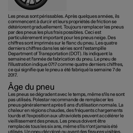
Les pneus sont périssables. Après quelques années, ils
commencent à durcir et leurs propriétés de friction se
détériorent graduellement. Toujours remplacer les pneus
par des pneus les plus frais possibles. Ceci est
particulièrement important pour les pneus neige. Des
chiffres sont imprimés sur le flanc du pneu. Les quatre
derniers chiffres dans les séries sont l'estampille
Department of Transportation (
DOT
). Ils indiquent la
semaine et l'année de fabrication du pneu. Le pneu de
l'illustration indique 0717 comme quatre derniers chiffres,
ce qui signifie que le pneu a été fabriqué la semaine 7 de
2017.
Âge du pneu
Les pneus se dégradent avec le temps, même s'ils ne sont
pas utilisés. Polestar recommande de remplacer les
pneus généralement après
6 ans
d'utilisation normale. La
chaleur en régions chaudes, des fréquents chargements
lourds et l'exposition aux ultraviolets peuvent accélérer le
vieillissement des pneus. Les pneus doivent être
remplacés tous les six ans, même s'ils n'ont jamais été
utilisés. Un pneu décoloré ou ayant des fissures visibles,