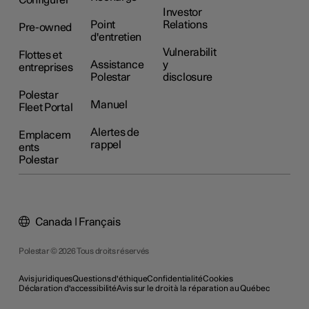
Configurer
Investor
Point
Relations
Pre-owned
d'entretien
Vulnerabilit
Flottes et
Assistance
y
entreprises
Polestar
disclosure
Polestar
Manuel
Fleet Portal
Alertes de
Emplacem
rappel
ents
Polestar
Canada | Français
Polestar © 2026 Tous droits réservés
Avis juridiques
Questions d'éthique
Confidentialité
Cookies
Déclaration d'accessibilité
Avis sur le droit à la réparation au Québec