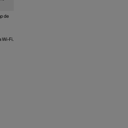
mp de
ia
Wi-Fi
.