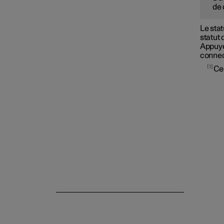
de 
Le sta
statut 
Appuye
connec
1
Cec