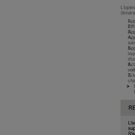
L'opér
(itinér
App
Eff
App
App
sai
App
laq
d'u
Act
voi
Si 
cha
R
L'a
sup
S'a