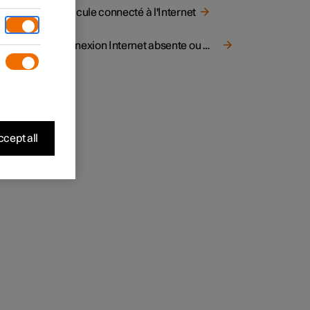
Véhicule connecté à l'Internet
Connexion Internet absente ou médiocre
cept all