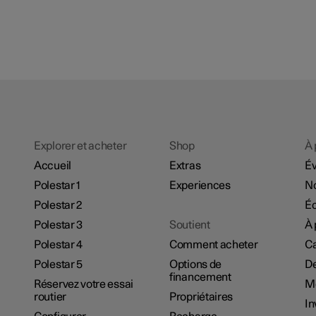
Explorer et acheter
Shop
À 
Accueil
Extras
É
Polestar 1
Experiences
No
Polestar 2
Éc
Polestar 3
Soutient
À 
Polestar 4
Comment acheter
Ca
Polestar 5
Options de
De
financement
Réservez votre essai
M
routier
Propriétaires
In