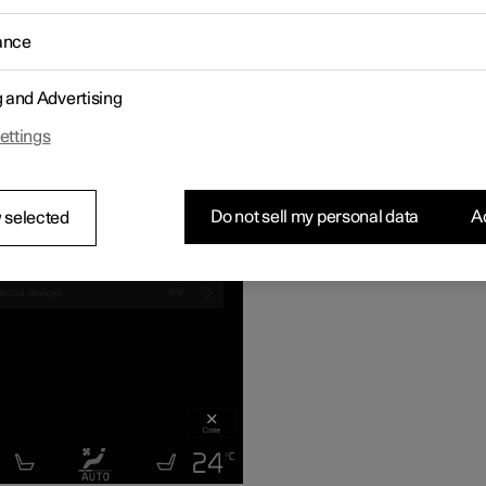
-Fi
(itinérance)
ance
 le véhicule est connecté à Internet, d'autres dispositifs peuvent
1
er la connexion Internet du véhicule
.
g and Advertising
ettings
Do not sell my personal data
Ac
 selected