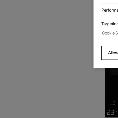
Wi
Radio
Perform
Lorsque
partag
Lecteur média
Targetin
Cookie S
Téléphone
Allow
Applications
Connexion Internet
Services basés sur Internet