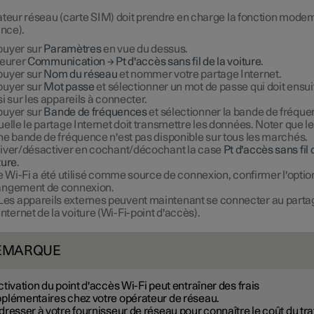
ateur réseau (carte SIM) doit prendre en charge la fonction mode
ance).
uyer sur
Paramètres
en vue du dessus.
leurer
Communication
→
Pt d'accès sans fil de la voiture
.
uyer sur
Nom du réseau
et nommer votre partage Internet.
uyer sur
Mot passe
et sélectionner un mot de passe qui doit ensui
si sur les appareils à connecter.
uyer sur
Bande de fréquences
et sélectionner la bande de fréque
uelle le partage Internet doit transmettre les données. Noter que l
ne bande de fréquence n'est pas disponible sur tous les marchés.
iver/désactiver en cochant/décochant la case
Pt d'accès sans fil 
ture
.
le Wi-Fi a été utilisé comme source de connexion, confirmer l'optio
ngement de connexion.
Les appareils externes peuvent maintenant se connecter au parta
Internet de la voiture (Wi-Fi-point d'accès).
EMARQUE
ctivation du point d'accès Wi-Fi peut entraîner des frais
plémentaires chez votre opérateur de réseau.
dresser à votre fournisseur de réseau pour connaître le coût du tra