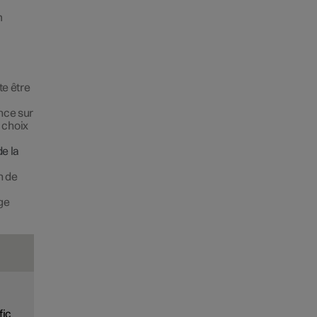
m
te être
nce sur
e choix
de la
n de
ge
fic