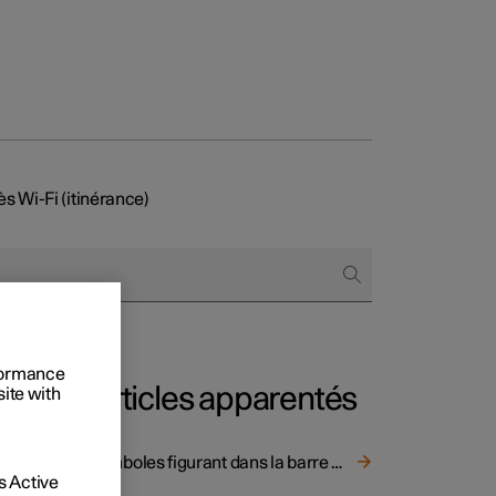
ès Wi-Fi (itinérance)
e vente
t entreprises
des Extras
rformance
Articles apparentés
site with
Symboles figurant dans la barre d'état de l'écran central
 Active