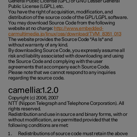
General Public License (GPL) or GNU Lesser General
Public License (LGPL), etc.
You have the right of acquisition, modification, and
distribution of the source code of the GPL/LGPL software.
You may download Source Code from the following
website at no charge:
http://www.embedded-
carmultimedia.jp/linux/oss/download/TVM_8351_013
The website provides the Source Code "As Is" and
without warranty of any kind.
By downloading Source Code, you expressly assume all
risk and liability associated with downloading and using
the Source Code and complying with the user
agreements that accompany each Source Code.
Please note that we cannot respond to any inquiries
regarding the source code.
camellia:1.2.0
Copyright (c) 2006, 2007
NTT (Nippon Telegraph and Telephone Corporation). All
rights reserved.
Redistribution and use in source and binary forms, with or
without modification, are permitted provided that the
following conditions are met:
Redistributions of source code must retain the above