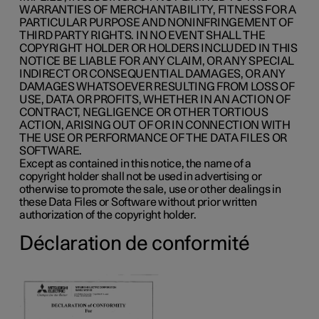
WARRANTIES OF MERCHANTABILITY, FITNESS FOR A
PARTICULAR PURPOSE AND NONINFRINGEMENT OF
THIRD PARTY RIGHTS. IN NO EVENT SHALL THE
COPYRIGHT HOLDER OR HOLDERS INCLUDED IN THIS
NOTICE BE LIABLE FOR ANY CLAIM, OR ANY SPECIAL
INDIRECT OR CONSEQUENTIAL DAMAGES, OR ANY
DAMAGES WHATSOEVER RESULTING FROM LOSS OF
USE, DATA OR PROFITS, WHETHER IN AN ACTION OF
CONTRACT, NEGLIGENCE OR OTHER TORTIOUS
ACTION, ARISING OUT OF OR IN CONNECTION WITH
THE USE OR PERFORMANCE OF THE DATA FILES OR
SOFTWARE.
Except as contained in this notice, the name of a
copyright holder shall not be used in advertising or
otherwise to promote the sale, use or other dealings in
these Data Files or Software without prior written
authorization of the copyright holder.
Déclaration de conformité