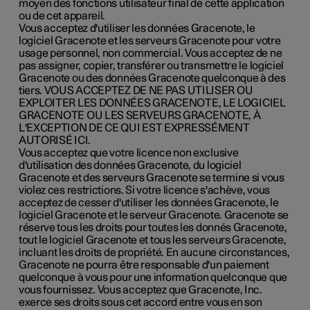
moyen des fonctions utilisateur final de cette application
ou de cet appareil.
Vous acceptez d'utiliser les données Gracenote, le
logiciel Gracenote et les serveurs Gracenote pour votre
usage personnel, non commercial. Vous acceptez de ne
pas assigner, copier, transférer ou transmettre le logiciel
Gracenote ou des données Gracenote quelconque à des
tiers. VOUS ACCEPTEZ DE NE PAS UTILISER OU
EXPLOITER LES DONNÉES GRACENOTE, LE LOGICIEL
GRACENOTE OU LES SERVEURS GRACENOTE, À
L'EXCEPTION DE CE QUI EST EXPRESSÉMENT
AUTORISÉ ICI.
Vous acceptez que votre licence non exclusive
d'utilisation des données Gracenote, du logiciel
Gracenote et des serveurs Gracenote se termine si vous
violez ces restrictions. Si votre licence s'achève, vous
acceptez de cesser d'utiliser les données Gracenote, le
logiciel Gracenote et le serveur Gracenote. Gracenote se
réserve tous les droits pour toutes les donnés Gracenote,
tout le logiciel Gracenote et tous les serveurs Gracenote,
incluant les droits de propriété. En aucune circonstances,
Gracenote ne pourra être responsable d'un paiement
quelconque à vous pour une information quelconque que
vous fournissez. Vous acceptez que Gracenote, Inc.
exerce ses droits sous cet accord entre vous en son