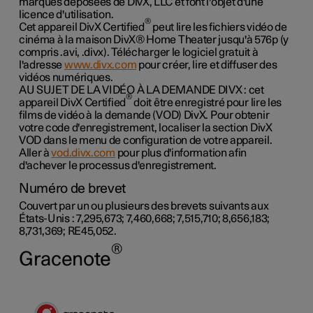
marques déposées de DivX, LLC et font l'objet d'une
licence d'utilisation.
®
Cet appareil DivX Certified
peut lire les fichiers vidéo de
cinéma à la maison DivX® Home Theater jusqu'à 576p (y
compris .avi, .divx). Télécharger le logiciel gratuit à
l'adresse
www.divx.com
pour créer, lire et diffuser des
vidéos numériques.
AU SUJET DE LA VIDÉO À LA DEMANDE DIVX : cet
®
appareil DivX Certified
doit être enregistré pour lire les
films de vidéo à la demande (VOD) DivX. Pour obtenir
votre code d'enregistrement, localiser la section DivX
VOD dans le menu de configuration de votre appareil.
Aller à
vod.divx.com
pour plus d'information afin
d'achever le processus d'enregistrement.
Numéro de brevet
Couvert par un ou plusieurs des brevets suivants aux
États-Unis : 7,295,673; 7,460,668; 7,515,710; 8,656,183;
8,731,369; RE45,052.
®
Gracenote