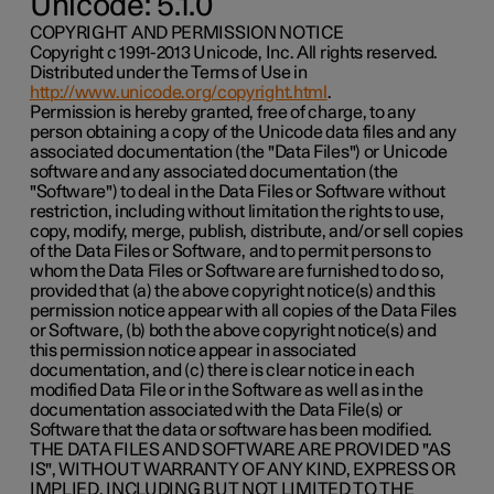
Unicode: 5.1.0
COPYRIGHT AND PERMISSION NOTICE
Copyright c 1991-2013 Unicode, Inc. All rights reserved.
Distributed under the Terms of Use in
http://www.unicode.org/copyright.html
.
Permission is hereby granted, free of charge, to any
person obtaining a copy of the Unicode data files and any
associated documentation (the "Data Files") or Unicode
software and any associated documentation (the
"Software") to deal in the Data Files or Software without
restriction, including without limitation the rights to use,
copy, modify, merge, publish, distribute, and/or sell copies
of the Data Files or Software, and to permit persons to
whom the Data Files or Software are furnished to do so,
provided that (a) the above copyright notice(s) and this
permission notice appear with all copies of the Data Files
or Software, (b) both the above copyright notice(s) and
this permission notice appear in associated
documentation, and (c) there is clear notice in each
modified Data File or in the Software as well as in the
documentation associated with the Data File(s) or
Software that the data or software has been modified.
THE DATA FILES AND SOFTWARE ARE PROVIDED "AS
IS", WITHOUT WARRANTY OF ANY KIND, EXPRESS OR
IMPLIED, INCLUDING BUT NOT LIMITED TO THE