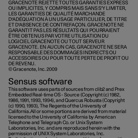
GRACENOTE REJETTE TOUTES GARANTIES EXPRESS
OU IMPLICITES, Y COMPRIS MAIS SANS S'Y LIMITER,
LES GARANTIES DE QUALITÉ MARCHANDE
D'ADÉQUATION À UN USAGE PARTICULIER, DE TITRE
ET D'ABSENCE DE CONTREFAÇON. GRACENOTE NE
GARANTIT PAS LES RÉSULTATS QUI POURRAIENT
ÊTRE OBTENUS PAR VOTRE UTILISATION DU
LOGICIEL GRACENOTE OU TOUT SERVEUR
GRACENOTE. EN AUCUN CAS, GRACENOTE NE SERA
RESPONSABLE DES DOMMAGES INDIRECTS OU
ACCESSOIRES OU POUR TOUTE PERTE DE PROFIT OU
DE REVENU.
© Gracenote, Inc. 2009
Sensus software
This software uses parts of sources from clib2 and Prex
Embedded Real-time OS - Source (Copyright (c) 1982,
1986, 1991, 1993, 1994), and Quercus Robusta (Copyright
(c) 1990, 1993), The Regents of the University of
California.All or some portions are derived from material
licensed to the University of California by American
Telephone and Telegraph Co. or Unix System
Laboratories, Inc. and are reproduced herein with the
permission of UNIX System Laboratories, Inc.