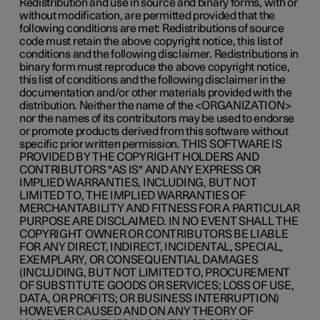
Redistribution and use in source and binary forms, with or
without modification, are permitted provided that the
following conditions are met: Redistributions of source
code must retain the above copyright notice, this list of
conditions and the following disclaimer. Redistributions in
binary form must reproduce the above copyright notice,
this list of conditions and the following disclaimer in the
documentation and/or other materials provided with the
distribution. Neither the name of the <ORGANIZATION>
nor the names of its contributors may be used to endorse
or promote products derived from this software without
specific prior written permission. THIS SOFTWARE IS
PROVIDED BY THE COPYRIGHT HOLDERS AND
CONTRIBUTORS "AS IS" AND ANY EXPRESS OR
IMPLIED WARRANTIES, INCLUDING, BUT NOT
LIMITED TO, THE IMPLIED WARRANTIES OF
MERCHANTABILITY AND FITNESS FOR A PARTICULAR
PURPOSE ARE DISCLAIMED. IN NO EVENT SHALL THE
COPYRIGHT OWNER OR CONTRIBUTORS BE LIABLE
FOR ANY DIRECT, INDIRECT, INCIDENTAL, SPECIAL,
EXEMPLARY, OR CONSEQUENTIAL DAMAGES
(INCLUDING, BUT NOT LIMITED TO, PROCUREMENT
OF SUBSTITUTE GOODS OR SERVICES; LOSS OF USE,
DATA, OR PROFITS; OR BUSINESS INTERRUPTION)
HOWEVER CAUSED AND ON ANY THEORY OF