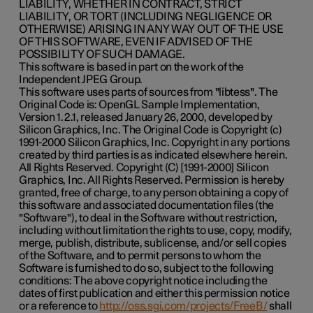
LIABILITY, WHETHER IN CONTRACT, STRICT
LIABILITY, OR TORT (INCLUDING NEGLIGENCE OR
OTHERWISE) ARISING IN ANY WAY OUT OF THE USE
OF THIS SOFTWARE, EVEN IF ADVISED OF THE
POSSIBILITY OF SUCH DAMAGE.
This software is based in part on the work of the
Independent JPEG Group.
This software uses parts of sources from "libtess". The
Original Code is: OpenGL Sample Implementation,
Version 1.2.1, released January 26, 2000, developed by
Silicon Graphics, Inc. The Original Code is Copyright (c)
1991-2000 Silicon Graphics, Inc. Copyright in any portions
created by third parties is as indicated elsewhere herein.
All Rights Reserved. Copyright (C) [1991-2000] Silicon
Graphics, Inc. All Rights Reserved. Permission is hereby
granted, free of charge, to any person obtaining a copy of
this software and associated documentation files (the
"Software"), to deal in the Software without restriction,
including without limitation the rights to use, copy, modify,
merge, publish, distribute, sublicense, and/or sell copies
of the Software, and to permit persons to whom the
Software is furnished to do so, subject to the following
conditions: The above copyright notice including the
dates of first publication and either this permission notice
or a reference to
http://oss.sgi.com/projects/FreeB/
shall