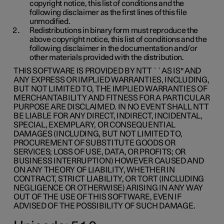
copyright notice, this list of conditions and the
following disclaimer as the first lines of this file
unmodified.
Redistributions in binary form must reproduce the
above copyright notice, this list of conditions and the
following disclaimer in the documentation and/or
other materials provided with the distribution.
THIS SOFTWARE IS PROVIDED BY NTT ``AS IS'' AND
ANY EXPRESS OR IMPLIED WARRANTIES, INCLUDING,
BUT NOT LIMITED TO, THE IMPLIED WARRANTIES OF
MERCHANTABILITY AND FITNESS FOR A PARTICULAR
PURPOSE ARE DISCLAIMED. IN NO EVENT SHALL NTT
BE LIABLE FOR ANY DIRECT, INDIRECT, INCIDENTAL,
SPECIAL, EXEMPLARY, OR CONSEQUENTIAL
DAMAGES (INCLUDING, BUT NOT LIMITED TO,
PROCUREMENT OF SUBSTITUTE GOODS OR
SERVICES; LOSS OF USE, DATA, OR PROFITS; OR
BUSINESS INTERRUPTION) HOWEVER CAUSED AND
ON ANY THEORY OF LIABILITY, WHETHER IN
CONTRACT, STRICT LIABILITY, OR TORT (INCLUDING
NEGLIGENCE OR OTHERWISE) ARISING IN ANY WAY
OUT OF THE USE OF THIS SOFTWARE, EVEN IF
ADVISED OF THE POSSIBILITY OF SUCH DAMAGE.