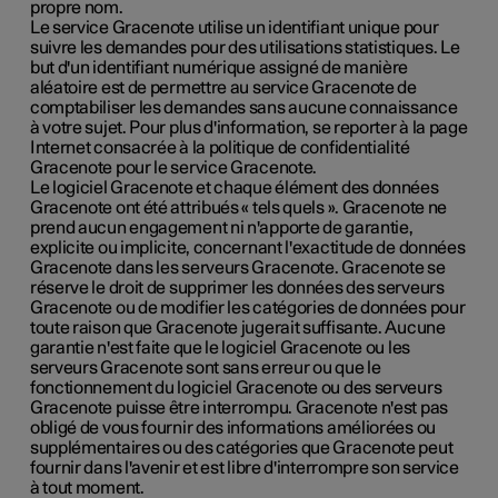
propre nom.
Le service Gracenote utilise un identifiant unique pour
suivre les demandes pour des utilisations statistiques. Le
but d'un identifiant numérique assigné de manière
aléatoire est de permettre au service Gracenote de
comptabiliser les demandes sans aucune connaissance
à votre sujet. Pour plus d'information, se reporter à la page
Internet consacrée à la politique de confidentialité
Gracenote pour le service Gracenote.
Le logiciel Gracenote et chaque élément des données
Gracenote ont été attribués « tels quels ». Gracenote ne
prend aucun engagement ni n'apporte de garantie,
explicite ou implicite, concernant l'exactitude de données
Gracenote dans les serveurs Gracenote. Gracenote se
réserve le droit de supprimer les données des serveurs
Gracenote ou de modifier les catégories de données pour
toute raison que Gracenote jugerait suffisante. Aucune
garantie n'est faite que le logiciel Gracenote ou les
serveurs Gracenote sont sans erreur ou que le
fonctionnement du logiciel Gracenote ou des serveurs
Gracenote puisse être interrompu. Gracenote n'est pas
obligé de vous fournir des informations améliorées ou
supplémentaires ou des catégories que Gracenote peut
fournir dans l'avenir et est libre d'interrompre son service
à tout moment.