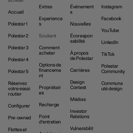
acheter
Extras
Événement
Instagram
Accueil
s
Experience
Facebook
Polestar 1
s
Nouvelles
YouTube
Polestar 2
Soutient
Écorespon
sabilité
LinkedIn
Polestar 3
Comment
acheter
À propos
TikTok
de Polestar
Polestar 4
Options de
Polestar
financeme
Carrières
Polestar 5
Community
nt
Design
Réservez
Communa
Propriétair
Contest
votre essai
uté design
es
routier
Médias
Recharge
Configurer
Investor
Point
Relations
Pre-owned
d'entretien
Vulnerabilit
Flottes et