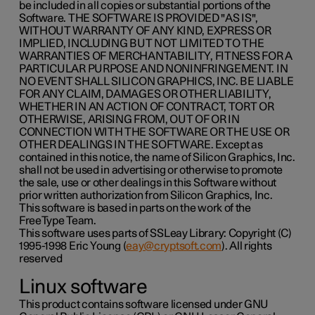
be included in all copies or substantial portions of the
Software. THE SOFTWARE IS PROVIDED "AS IS",
WITHOUT WARRANTY OF ANY KIND, EXPRESS OR
IMPLIED, INCLUDING BUT NOT LIMITED TO THE
WARRANTIES OF MERCHANTABILITY, FITNESS FOR A
PARTICULAR PURPOSE AND NONINFRINGEMENT. IN
NO EVENT SHALL SILICON GRAPHICS, INC. BE LIABLE
FOR ANY CLAIM, DAMAGES OR OTHER LIABILITY,
WHETHER IN AN ACTION OF CONTRACT, TORT OR
OTHERWISE, ARISING FROM, OUT OF OR IN
CONNECTION WITH THE SOFTWARE OR THE USE OR
OTHER DEALINGS IN THE SOFTWARE. Except as
contained in this notice, the name of Silicon Graphics, Inc.
shall not be used in advertising or otherwise to promote
the sale, use or other dealings in this Software without
prior written authorization from Silicon Graphics, Inc.
This software is based in parts on the work of the
FreeType Team.
This software uses parts of SSLeay Library: Copyright (C)
1995-1998 Eric Young (
eay@cryptsoft.com
). All rights
reserved
Linux software
This product contains software licensed under GNU