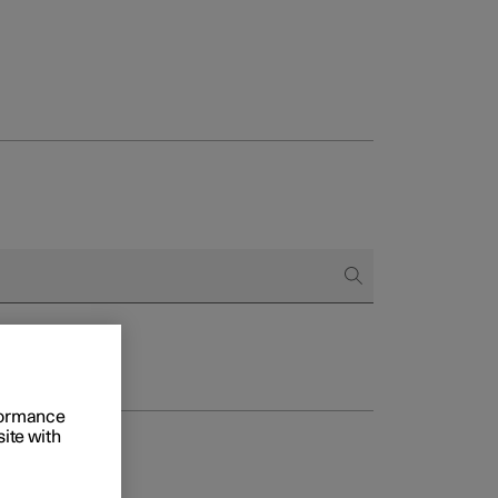
e vente
t entreprises
des Extras
rformance
site with