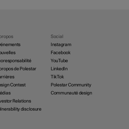
propos
Social
vénements
Instagram
uvelles
Facebook
oresponsabilité
YouTube
propos de Polestar
LinkedIn
rrières
TikTok
sign Contest
Polestar Community
édias
Communauté design
vestor Relations
lnerability disclosure