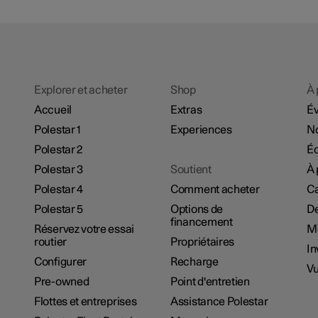
Explorer et acheter
Shop
À 
Accueil
Extras
É
Polestar 1
Experiences
No
Polestar 2
Éc
Polestar 3
Soutient
À 
Polestar 4
Comment acheter
Ca
Polestar 5
Options de
De
financement
Réservez votre essai
M
routier
Propriétaires
In
Configurer
Recharge
Vu
Pre-owned
Point d'entretien
Flottes et entreprises
Assistance Polestar