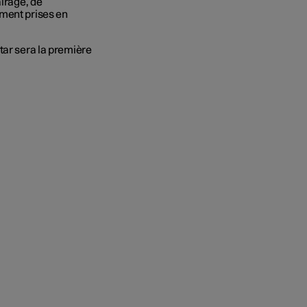
airage, de
ement prises en
tar sera la première