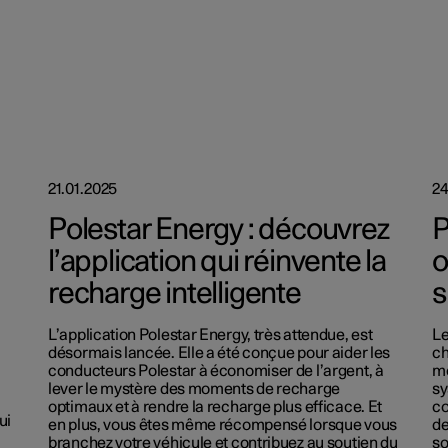
21.01.2025
24
Polestar Energy : découvrez
P
l’application qui réinvente la
o
recharge intelligente
s
L’application Polestar Energy, très attendue, est
Le
désormais lancée. Elle a été conçue pour aider les
ch
conducteurs Polestar à économiser de l’argent, à
mo
lever le mystère des moments de recharge
sy
optimaux et à rendre la recharge plus efficace. Et
co
ui
en plus, vous êtes même récompensé lorsque vous
de
branchez votre véhicule et contribuez au soutien du
so