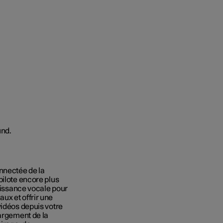
onnectée de la
pilote encore plus
naissance vocale pour
ux et offrir une
vidéos depuis votre
hargement de la