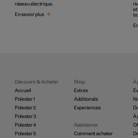
réseau électrique.
ri
et
En savoir plus
tr
En
Découvrir & Acheter
Shop
À 
Accueil
Extras
É
Polestar 1
Additionals
No
Polestar 2
Experiences
Du
Polestar 3
À 
Polestar 4
Assistance
Of
Polestar 5
Comment acheter
De