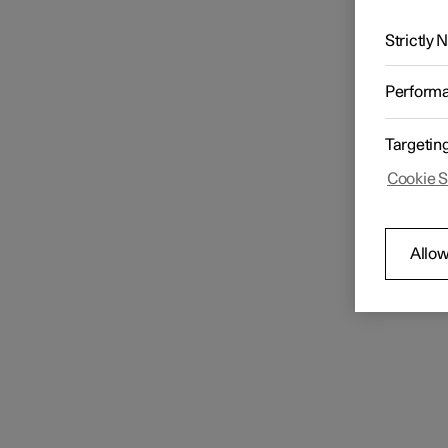
Strictly
Perform
Targetin
Cookie S
Allow