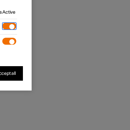
 Active
cept all