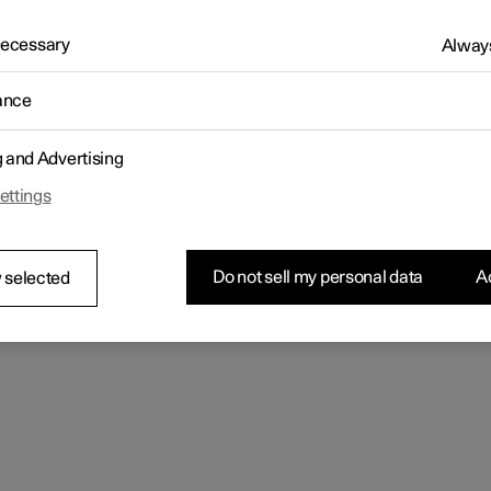
 Necessary
Always
ance
g and Advertising
ettings
Do not sell my personal data
Ac
 selected