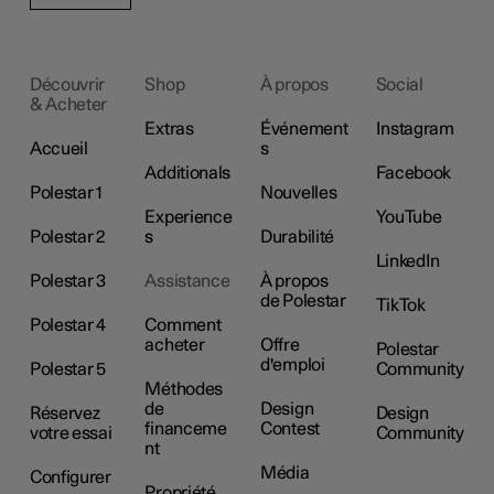
Découvrir
Shop
À propos
Social
& Acheter
Extras
Événement
Instagram
Accueil
s
Additionals
Facebook
Polestar 1
Nouvelles
Experience
YouTube
Polestar 2
s
Durabilité
LinkedIn
Polestar 3
Assistance
À propos
de Polestar
TikTok
Polestar 4
Comment
acheter
Offre
Polestar
d'emploi
Polestar 5
Community
Méthodes
de
Design
Réservez
Design
financeme
Contest
votre essai
Community
nt
Média
Configurer
Propriété