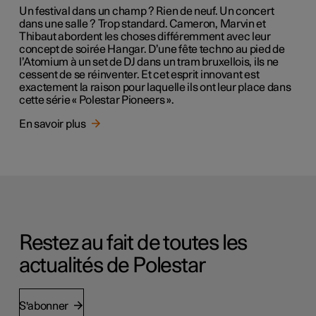
Un festival dans un champ ? Rien de neuf. Un concert
dans une salle ? Trop standard. Cameron, Marvin et
Thibaut abordent les choses différemment avec leur
concept de soirée Hangar. D’une fête techno au pied de
l’Atomium à un set de DJ dans un tram bruxellois, ils ne
cessent de se réinventer. Et cet esprit innovant est
exactement la raison pour laquelle ils ont leur place dans
cette série « Polestar Pioneers ».
En savoir plus
Restez au fait de toutes les
actualités de Polestar
S'abonner