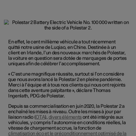
En effet, le cent millième véhicule a tout récemment
quitté notre usine de Luqiao, en Chine. Destinée à un
client en Irlande, l’un des nouveaux marchés de Polestar,
la voiture en question sera dotée de marquages de portes
uniques afin de célébrer l’accomplissement.
« C’est une magnifique réussite, surtout si l’on considère
que nous avons lancé la Polestar 2 en pleine pandémie.
Merci à l’équipe et à tous nos clients qui nous ont rejoints
dans cette aventure palpitante », déclare Thomas
Ingenlath, PDG de Polestar.
Depuis sa commercialisation en juin 2020, la Polestar 2 a
enchaîné les mises à niveau. Outre les mises à jour par
liaison radio (
OTA
),
divers éléments
ont été intégrés aux
véhicules, y compris l’autonomie en conditions réelles, la
vitesse de chargement accrue, la fonction de
climatisation éco et le préconditionnement optimisé de la