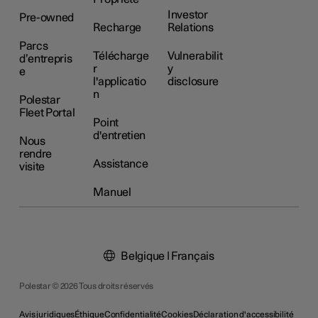
Investor
Pre-owned
Recharge
Relations
Parcs
Télécharge
Vulnerabilit
d’entrepris
r
y
e
l'applicatio
disclosure
n
Polestar
Fleet Portal
Point
d'entretien
Nous
rendre
Assistance
visite
Manuel
Belgique | Français
Polestar © 2026 Tous droits réservés
Avis juridiques
Éthique
Confidentialité
Cookies
Déclaration d'accessibilité