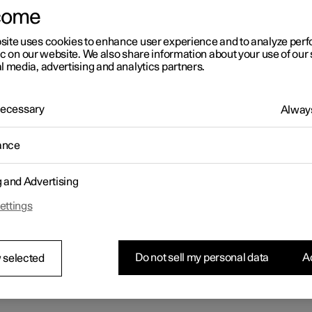
come
site uses cookies to enhance user experience and to analyze pe
ic on our website. We also share information about your use of our 
l media, advertising and analytics partners.
 Necessary
Always
ance
g and Advertising
ettings
Do not sell my personal data
Ac
 selected