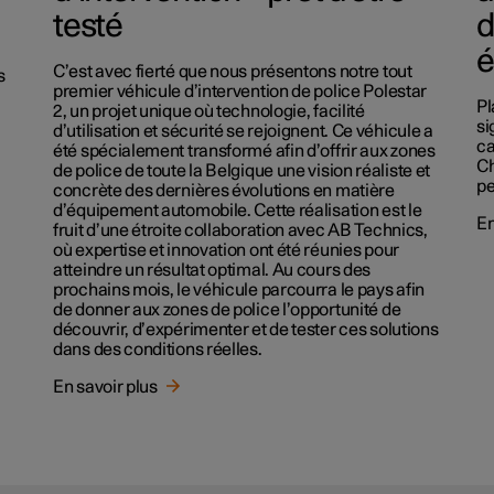
testé
d
é
C’est avec fierté que nous présentons notre tout
s
premier véhicule d’intervention de police Polestar
Pl
2, un projet unique où technologie, facilité
si
d’utilisation et sécurité se rejoignent. Ce véhicule a
ca
été spécialement transformé afin d’offrir aux zones
Ch
de police de toute la Belgique une vision réaliste et
pe
concrète des dernières évolutions en matière
d’équipement automobile. Cette réalisation est le
En
fruit d’une étroite collaboration avec AB Technics,
où expertise et innovation ont été réunies pour
atteindre un résultat optimal. Au cours des
prochains mois, le véhicule parcourra le pays afin
de donner aux zones de police l’opportunité de
découvrir, d’expérimenter et de tester ces solutions
dans des conditions réelles.
En savoir plus