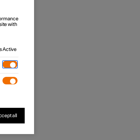
rformance
site with
 Active
cept all