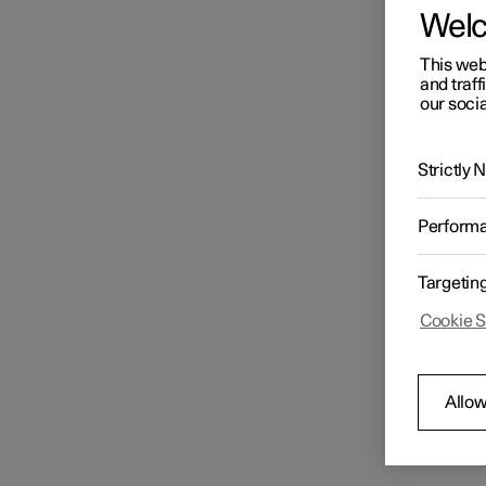
Wel
This web
and traff
our socia
Strictly
Perform
Targetin
Cookie S
Allow