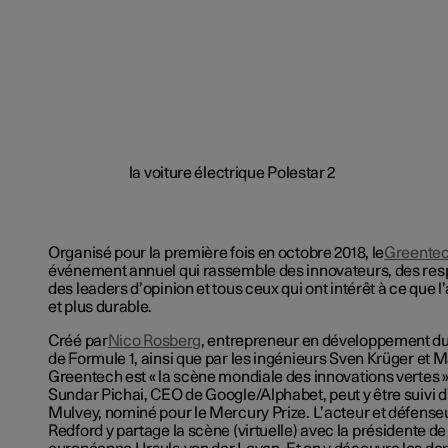
Organisé pour la première fois en octobre 2018, le
Greentec
événement annuel qui rassemble des innovateurs, des resp
des leaders d’opinion et tous ceux qui ont intérêt à ce que l’
et plus durable.
Créé par
Nico Rosberg
,
entrepreneur en développement du
de Formule 1, ainsi que par les ingénieurs Sven Krüger et M
Greentech est « la scène mondiale des innovations vertes »
Sundar Pichai, CEO de Google/Alphabet, peut y être suivi d
Mulvey, nominé pour le Mercury Prize. L’acteur et défense
Redford y partage la scène (virtuelle) avec la présidente 