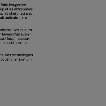
 faire bouger les
up et les entreprises,
s, les chercheurs et
it ordinaires », a
olestar. Nos valeurs
n faveur d’un avenir
 sont les principaux
 ceux qui sont les
tiel des technologies
 captiver un maximum