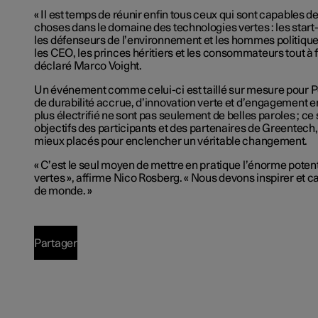
« Il est temps de réunir enfin tous ceux qui sont capables de
choses dans le domaine des technologies vertes : les start-
les défenseurs de l’environnement et les hommes politique
les CEO, les princes héritiers et les consommateurs tout à fa
déclaré Marco Voight.
Un événement comme celui-ci est taillé sur mesure pour P
de durabilité accrue, d’innovation verte et d’engagement e
plus électrifié ne sont pas seulement de belles paroles ; ce
objectifs des participants et des partenaires de Greentech,
mieux placés pour enclencher un véritable changement.
« C’est le seul moyen de mettre en pratique l’énorme poten
vertes », affirme Nico Rosberg. « Nous devons inspirer et
de monde. »
Partager