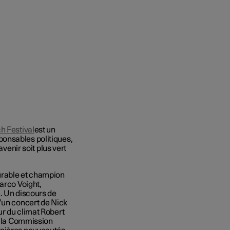
h Festival
est un
onsables politiques,
avenir soit plus vert
rable et champion
arco Voight,
. Un discours de
’un concert de Nick
ur du climat Robert
de la Commission