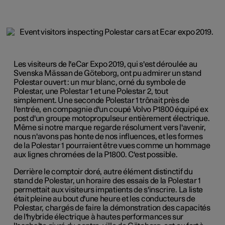
Les visiteurs de l'eCar Expo 2019, qui s'est déroulée au
Svenska Mässan de Göteborg, ont pu admirer un stand
Polestar ouvert : un mur blanc, orné du symbole de
Polestar, une Polestar 1 et une Polestar 2, tout
simplement. Une seconde Polestar 1 trônait près de
l'entrée, en compagnie d'un coupé Volvo P1800 équipé ex
post d'un groupe motopropulseur entièrement électrique.
Même si notre marque regarde résolument vers l'avenir,
nous n'avons pas honte de nos influences, et les formes
de la Polestar 1 pourraient être vues comme un hommage
aux lignes chromées de la P1800. C'est possible.
Derrière le comptoir doré, autre élément distinctif du
stand de Polestar, un horaire des essais de la Polestar 1
permettait aux visiteurs impatients de s'inscrire. La liste
était pleine au bout d'une heure et les conducteurs de
Polestar, chargés de faire la démonstration des capacités
de l'hybride électrique à hautes performances sur