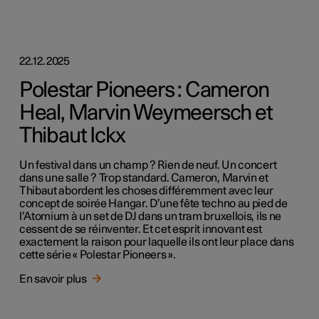
22.12.2025
Polestar Pioneers : Cameron
Heal, Marvin Weymeersch et
Thibaut Ickx
Un festival dans un champ ? Rien de neuf. Un concert
dans une salle ? Trop standard. Cameron, Marvin et
Thibaut abordent les choses différemment avec leur
concept de soirée Hangar. D’une fête techno au pied de
l’Atomium à un set de DJ dans un tram bruxellois, ils ne
cessent de se réinventer. Et cet esprit innovant est
exactement la raison pour laquelle ils ont leur place dans
cette série « Polestar Pioneers ».
En savoir plus