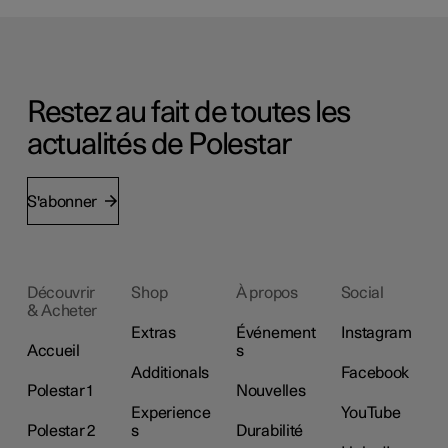
Restez au fait de toutes les
actualités de Polestar
S'abonner
Découvrir
Shop
À propos
Social
& Acheter
Extras
Événement
Instagram
Accueil
s
Additionals
Facebook
Polestar 1
Nouvelles
Experience
YouTube
Polestar 2
s
Durabilité