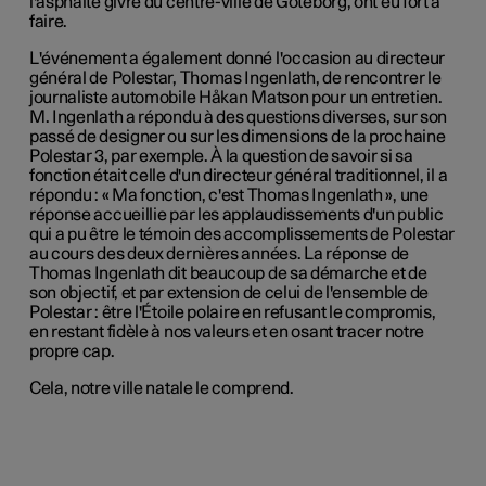
l'asphalte givré du centre-ville de Göteborg, ont eu fort à
faire.
L'événement a également donné l'occasion au directeur
général de Polestar, Thomas Ingenlath, de rencontrer le
journaliste automobile Håkan Matson pour un entretien.
M. Ingenlath a répondu à des questions diverses, sur son
passé de designer ou sur les dimensions de la prochaine
Polestar 3, par exemple. À la question de savoir si sa
fonction était celle d'un directeur général traditionnel, il a
répondu : « Ma fonction, c'est Thomas Ingenlath », une
réponse accueillie par les applaudissements d'un public
qui a pu être le témoin des accomplissements de Polestar
au cours des deux dernières années. La réponse de
Thomas Ingenlath dit beaucoup de sa démarche et de
son objectif, et par extension de celui de l'ensemble de
Polestar : être l'Étoile polaire en refusant le compromis,
en restant fidèle à nos valeurs et en osant tracer notre
propre cap.
Cela, notre ville natale le comprend.