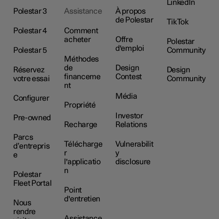
LinkedIn
Polestar 3
Assistance
À propos
de Polestar
TikTok
Polestar 4
Comment
acheter
Offre
Polestar
d'emploi
Polestar 5
Community
Méthodes
de
Design
Réservez
Design
financeme
Contest
votre essai
Community
nt
Média
Configurer
Propriété
Investor
Pre-owned
Recharge
Relations
Parcs
Télécharge
Vulnerabilit
d’entrepris
r
y
e
l'applicatio
disclosure
n
Polestar
Fleet Portal
Point
d'entretien
Nous
rendre
Assistance