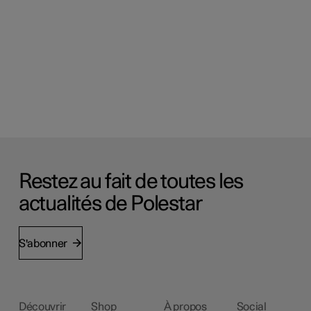
Restez au fait de toutes les
actualités de Polestar
S'abonner
Découvrir
Shop
À propos
Social