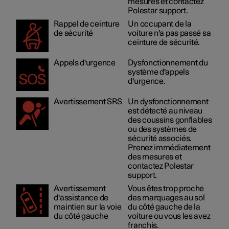
mesures et contactez
Polestar support.
Rappel de ceinture
Un occupant de la
de sécurité
voiture n'a pas passé sa
ceinture de sécurité.
Appels d'urgence
Dysfonctionnement du
système d'appels
d'urgence.
Avertissement SRS
Un dysfonctionnement
est détecté au niveau
des coussins gonflables
ou des systèmes de
sécurité associés.
Prenez immédiatement
des mesures et
contactez Polestar
support.
Avertissement
Vous êtes trop proche
d'assistance de
des marquages au sol
maintien sur la voie
du côté gauche de la
du côté gauche
voiture ou vous les avez
franchis.