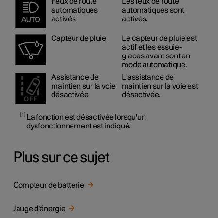
Feux de route
Les feux de route
automatiques
automatiques sont
activés
activés.
Capteur de pluie
Le capteur de pluie est
actif et les essuie-
glaces avant sont en
mode automatique.
Assistance de
L'assistance de
maintien sur la voie
maintien sur la voie est
désactivée
désactivée.
1
La fonction est désactivée lorsqu'un
dysfonctionnement est indiqué.
Plus sur ce sujet
Compteur de batterie
Jauge d'énergie