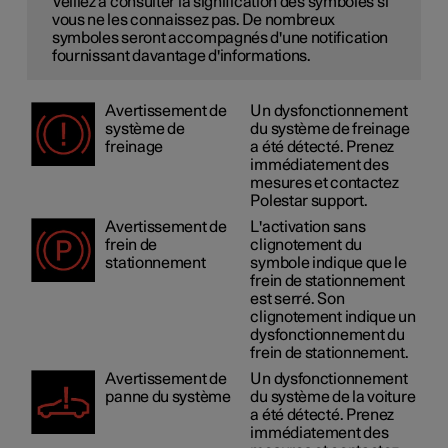
Veillez à consulter la signification des symboles si
vous ne les connaissez pas. De nombreux
symboles seront accompagnés d'une notification
fournissant davantage d'informations.
Avertissement de
Un dysfonctionnement
système de
du système de freinage
freinage
a été détecté. Prenez
immédiatement des
mesures et contactez
Polestar support.
Avertissement de
L'activation sans
frein de
clignotement du
stationnement
symbole indique que le
frein de stationnement
est serré. Son
clignotement indique un
dysfonctionnement du
frein de stationnement.
Avertissement de
Un dysfonctionnement
panne du système
du système de la voiture
a été détecté. Prenez
immédiatement des