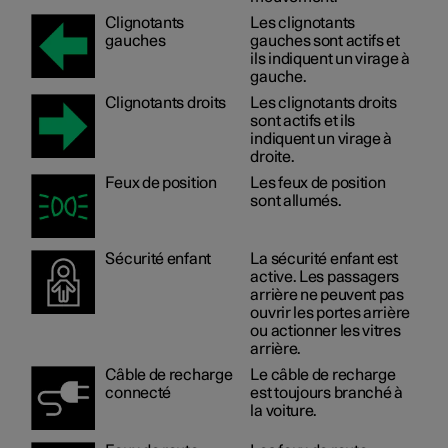
Clignotants
Les clignotants
gauches
gauches sont actifs et
ils indiquent un virage à
gauche.
Clignotants droits
Les clignotants droits
sont actifs et ils
indiquent un virage à
droite.
Feux de position
Les feux de position
sont allumés.
Sécurité enfant
La sécurité enfant est
active. Les passagers
arrière ne peuvent pas
ouvrir les portes arrière
ou actionner les vitres
arrière.
Câble de recharge
Le câble de recharge
connecté
est toujours branché à
la voiture.