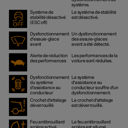
système.
Système de
Le système de stabilité
stabilité désactivé
est désactivé.
(ESC off)
Dysfonctionnement
Un dysfonctionnement
d'essuie-glace
des essuie-glaces
avant
avant a été détecté.
Alerte de réduction
Les performances de la
des performances
voiture sont réduites.
Dysfonctionnement
Le système
du système
d'assistance au
d'assistance au
conducteur souffre d'un
conducteur
dysfonctionnement.
Crochet d'attelage
Le crochet d'attelage
déverrouillé
est déverrouillé.
Feu antibrouillard
Le feu antibrouillard
arrière activé
arrière est allumé.