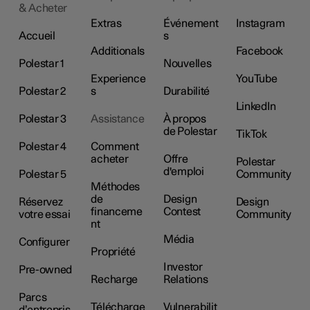
& Acheter
Extras
Événement
Instagram
Accueil
s
Additionals
Facebook
Polestar 1
Nouvelles
Experience
YouTube
Polestar 2
s
Durabilité
LinkedIn
Polestar 3
Assistance
À propos
de Polestar
TikTok
Polestar 4
Comment
acheter
Offre
Polestar
d'emploi
Polestar 5
Community
Méthodes
de
Design
Réservez
Design
financeme
Contest
votre essai
Community
nt
Média
Configurer
Propriété
Investor
Pre-owned
Recharge
Relations
Parcs
Télécharge
Vulnerabilit
d’entrepris