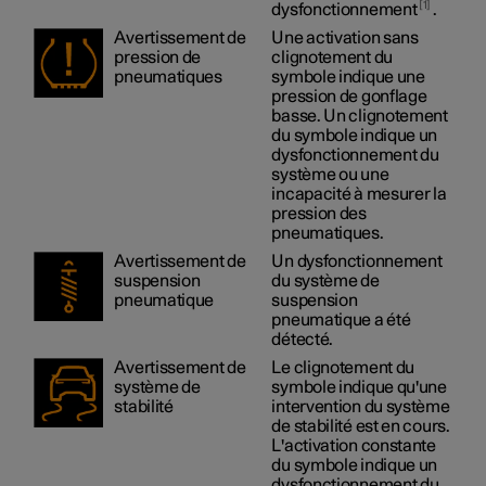
1
dysfonctionnement
.
Avertissement de
Une activation sans
pression de
clignotement du
pneumatiques
symbole indique une
pression de gonflage
basse. Un clignotement
du symbole indique un
dysfonctionnement du
système ou une
incapacité à mesurer la
pression des
pneumatiques.
Avertissement de
Un dysfonctionnement
suspension
du système de
pneumatique
suspension
pneumatique a été
détecté.
Avertissement de
Le clignotement du
système de
symbole indique qu'une
stabilité
intervention du système
de stabilité est en cours.
L'activation constante
du symbole indique un
dysfonctionnement du