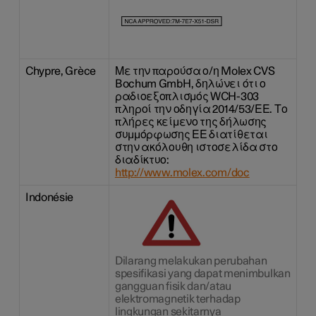
Chypre, Grèce
Με την παρούσα ο/η Molex CVS
Bochum GmbH, δηλώνει ότι ο
ραδιοεξοπλισμός WCH-303
πληροί την οδηγία 2014/53/ΕΕ. Το
πλήρες κείμενο της δήλωσης
συμμόρφωσης ΕΕ διατίθεται
στην ακόλουθη ιστοσελίδα στο
διαδίκτυο:
http://www.molex.com/doc
Indonésie
Dilarang melakukan perubahan
spesifikasi yang dapat menimbulkan
gangguan fisik dan/atau
elektromagnetik terhadap
lingkungan sekitarnya