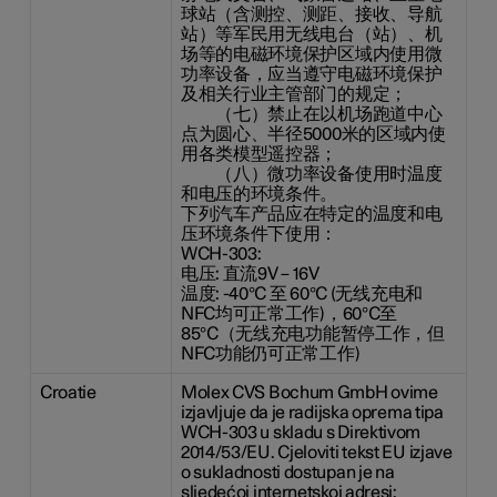
球站（含测控、测距、接收、导航
站）等军民用无线电台（站）、机
场等的电磁环境保护区域内使用微
功率设备，应当遵守电磁环境保护
及相关行业主管部门的规定；
（七）禁止在以机场跑道中心
点为圆心、半径5000米的区域内使
用各类模型遥控器；
（八）微功率设备使用时温度
和电压的环境条件。
下列汽车产品应在特定的温度和电
压环境条件下使用：
WCH-303:
电压: 直流9V – 16V
温度: -40°C 至 60°C (无线充电和
NFC均可正常工作)，60°C至
85°C（无线充电功能暂停工作，但
NFC功能仍可正常工作)
Croatie
Molex CVS Bochum GmbH ovime
izjavljuje da je radijska oprema tipa
WCH-303 u skladu s Direktivom
2014/53/EU. Cjeloviti tekst EU izjave
o sukladnosti dostupan je na
sljedećoj internetskoj adresi: