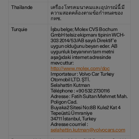
Thaïlande
เครื่อง โทรคมนาคมและอุปกรณ์นี้ มี
ความสอดคล้องตามข้อกำหนดของ
กทช.
Turquie
İşbu belge; Molex CVS Bochum
GmbH telsiz ekipmanı tipinin WCH-
303 2014/53/AB sayılı Direktif’e
uygun olduğunu beyan eder. AB
uygunluk beyanının tam metni
aşağıdaki internet adresinde
mevcuttur:
http://www.molex.com/doc
Importateur : Volvo Car Turkey
Otomobil LTD. ŞTİ.
Selahattin Kutman
Téléphone : +90 532 2730116
Adresse : Fatih Sultan Mehmet Mah.
Poligon Cad.
Buyaka2 Sitesi No:8B Kule2 Kat 4
Tepeüstü Ümraniye
34711 İstanbul, Turkey
Adresse courriel :
selahattin.kutman@volvocars.com