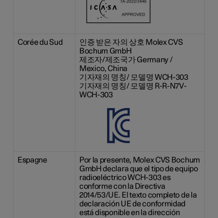
Corée du Sud
인증 받은 자의 상호 Molex CVS
Bochum GmbH
제조자/제조국가 Germany /
Mexico, China
기자재의 명칭/ 모델명 WCH-303
기자재의 명칭/ 모델명 R-R-N7V-
WCH-303
Espagne
Por la presente, Molex CVS Bochum
GmbH declara que el tipo de equipo
radioeléctrico WCH-303 es
conforme con la Directiva
2014/53/UE. El texto completo de la
declaración UE de conformidad
está disponible en la dirección