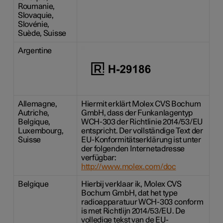
Roumanie,
Slovaquie,
Slovénie,
Suède, Suisse
Argentine
Allemagne,
Hiermit erklärt Molex CVS Bochum
Autriche,
GmbH, dass der Funkanlagentyp
Belgique,
WCH-303 der Richtlinie 2014/53/EU
Luxembourg,
entspricht. Der vollständige Text der
Suisse
EU-Konformitätserklärung ist unter
der folgenden Internetadresse
verfügbar:
http://www.molex.com/doc
Belgique
Hierbij verklaar ik, Molex CVS
Bochum GmbH, dat het type
radioapparatuur WCH-303 conform
is met Richtlijn 2014/53/EU. De
volledige tekst van de EU-