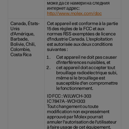
може да се намери на следния
интернет адрес:
http://www.molex.com/doc
Canada, États-
Cet appareil est conforme à la partie
Unis
15 des règles de la FCC et aux
d'Amérique,
normes RSS exemptées de licence
Barbade,
d'Industrie Canada. L'exploitation
Bolivie, Chili,
est autorisée aux deux conditions
Colombie,
suivantes :
Costa Rica
Cet appareil ne doit pas causer
d'interférences nuisibles, et
cet appareil doit accepter tout
brouillage radioélectrique subi,
même si le brouillage est
susceptible d'en compromettre
le fonctionnement.
ID FCC : WJLWCH-303
IC 7847A -WCH303
Tout changement ou toute
modification non expressément
approuvé par Molex pourrait
annuler l'autorisation de l'utilisateur
à faire usage de cet équipement.