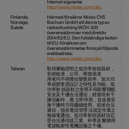
Internet siguiente:
http://www.molex.com/doc
Finlande,
Härmed försäkrar Molex CVS
Norvège,
Bochum GmbH att denna typ av
Suède
radioutrustning WCH-303
överensstämmer med direktiv
2014/53/EU. Den fullständiga texten
till EU-försäkran om
överensstämmelse finns på följande
webbadress:
http://www.molex.com/doc
Taïwan
取得審驗證明之低功率射頻器材，
非經核准，公司、商號或使
用者均不得擅自變更頻率、加大功
率或變更原設計之特性及功能。低
功率射 頻器材之使用不得影響飛航
安全及干擾合法通信；經發現有干
擾現象時，應 立即停用，並改善至
無干擾時方得繼續使用。前述合法
通信，指依電信管理 法規定作業之
無線電通信。低功率射頻器材須忍
受合法通信或工業、科學及 醫療用
電波輻射性電機設備之干擾。