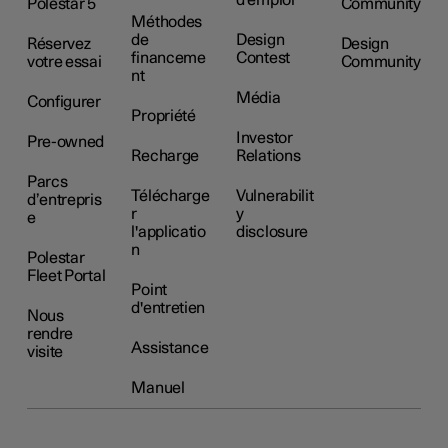
d'emploi
Polestar 5
Community
Méthodes
de
Design
Réservez
Design
financeme
Contest
votre essai
Community
nt
Média
Configurer
Propriété
Investor
Pre-owned
Recharge
Relations
Parcs
Télécharge
Vulnerabilit
d’entrepris
r
y
e
l'applicatio
disclosure
n
Polestar
Fleet Portal
Point
d'entretien
Nous
rendre
Assistance
visite
Manuel