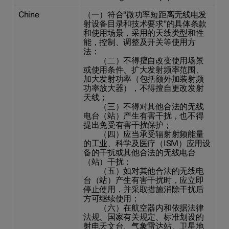
Chine
（一）符合“微功率短距离无线电发
射设备目录和技术要求”的具体条款
和使用场景，采用的天线类型和性
能，控制、调整及开关等使用方
法；
（二）不得擅自改变使用场景
或使用条件、扩大发射频率范围、
加大发射功率（包括额外加装射频
功率放大器），不得擅自更改发射
天线；
（三）不得对其他合法的无线
电台（站）产生有害干扰，也不得
提出免受有害干扰保护；
（四）应当承受辐射射频能量
的工业、科学及医疗（ISM）应用设
备的干扰或其他合法的无线电台
（站）干扰；
（五）如对其他合法的无线电
台（站）产生有害干扰时，应立即
停止使用，并采取措施消除干扰后
方可继续使用；
（六）在航空器内和依据法律
法规、国家有关规定、标准划设的
射电天文台、气象雷达站、卫星地