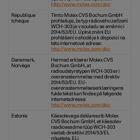
http://www.molex.com/doc
République
Tímto Molex CVS Bochum GmbH
tchèque
prohlašuje, že typ rádiového zařízení
WCH-303 je v souladu se směrnicí
2014/53/EU. Úplné znění EU
prohlášení o shodě je k dispozici na
této internetové adrese:
http://www.molex.com/doc
Danemark,
Hermed erklærer Molex CVS
Norvège
Bochum GmbH, at
radioudstyrstypen WCH-303 er i
overensstemmelse med direktiv
2014/53/EU. EU-
overensstemmelseserklæringens
fulde tekst kan findes på følgende
internetadresse:
http://www.molex.com/doc
Estonie
Käesolevaga deklareerib Molex
CVS Bochum GmbH, et käesolev
raadioseadme tüüp WCH-303
vastab direktiivi 2014/53/EL
nõuetele. ELi