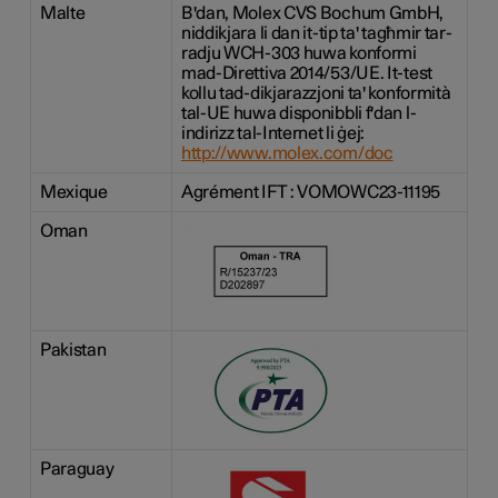
Malte
B'dan, Molex CVS Bochum GmbH,
niddikjara li dan it-tip ta' tagħmir tar-
radju WCH-303 huwa konformi
mad-Direttiva 2014/53/UE. It-test
kollu tad-dikjarazzjoni ta' konformità
tal-UE huwa disponibbli f'dan l-
indirizz tal-Internet li ġej:
http://www.molex.com/doc
Mexique
Agrément IFT : VOMOWC23-11195
Oman
Pakistan
Paraguay