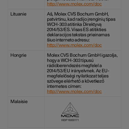
http://www.molex.com/doc
Lituanie
Aš, Molex CVS Bochum GmbH,
patvirtinu, kad radijo įrenginių tipas
WCH-303 atitinka Direktyvą
2014/53/ES. Visas ES atitikties
deklaracijos tekstas prieinamas
šiuo interneto adresu:
http://www.molex.com/doc
Hongrie
Molex CVS Bochum GmbH igazolja,
hogy a WCH-303 típusú
rádióberendezés megfelel a
2014/53/EU irányelvnek. Az EU-
megfelelőségi nyilatkozat teljes
szövege elérhető a következő
internetes címen:
http://www.molex.com/doc
Malaisie