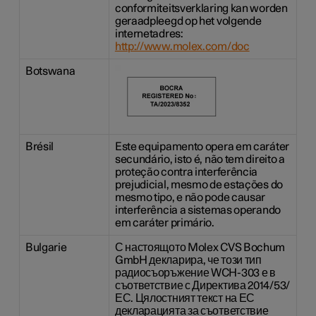
conformiteitsverklaring kan worden
geraadpleegd op het volgende
internetadres:
http://www.molex.com/doc
Botswana
Brésil
Este equipamento opera em caráter
secundário, isto é, não tem direito a
proteção contra interferência
prejudicial, mesmo de estações do
mesmo tipo, e não pode causar
interferência a sistemas operando
em caráter primário.
Bulgarie
С настоящото Molex CVS Bochum
GmbH декларира, че този тип
радиосъоръжение WCH-303 е в
съответствие с Директива 2014/53/
ЕС. Цялостният текст на ЕС
декларацията за съответствие