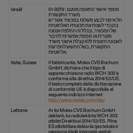
Israël
51-9279 : מספר אישור התאמה מטעם
משרד התקשורת
חל איסור לבצע פעולות במכשיר אשר יש
בהן כדי לשנות את תכונותיו האלחוטיות
של המכשיר, ובכלל זה החלפת אנטנה
מקורית או הוספת אפשרות לחיבור
לאנטנה חיצונית ללא קבלת אישור משרד
התקשורת, בשל החשש להפרעות
אלחוטיות.
Italie, Suisse
Il fabbricante, Molex CVS Bochum
GmbH, dichiara che il tipo di
apparecchiatura radio WCH-303 è
conforme alla direttiva 2014/53/UE.
Il testo completo della dichiarazione
di conformità UE è disponibile al
seguente indirizzo Internet:
http://www.molex.com/doc
Lettonie
Ar šo Molex CVS Bochum GmbH
deklarē, ka radioiekārta WCH-303
atbilst Direktīvai 2014/53/ES. Pilns
ES atbilstības deklarācijas teksts ir
pieejams šādā interneta vietnē: