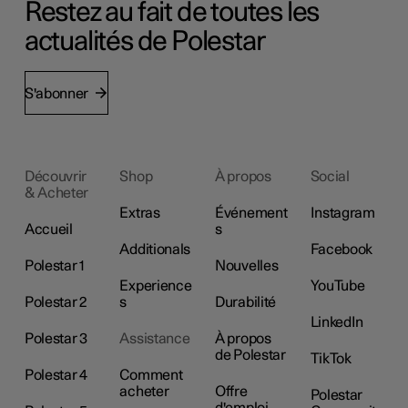
Restez au fait de toutes les
actualités de Polestar
S'abonner
Découvrir
Shop
À propos
Social
& Acheter
Extras
Événement
Instagram
Accueil
s
Additionals
Facebook
Polestar 1
Nouvelles
Experience
YouTube
Polestar 2
s
Durabilité
LinkedIn
Polestar 3
Assistance
À propos
de Polestar
TikTok
Polestar 4
Comment
acheter
Offre
Polestar