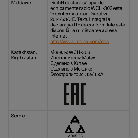
Moldavie
GmbH declară că tipul de
echipamente radio WCH-303 este
în conformitate cu Directiva
2014/53/UE. Textul integral al
declarației UE de conformitate este
disponibil la următoarea adresă
internet:
http://www.molex.com/doc
Kazakhstan,
Модель: WCH-303
Kirghizistan
Изготовитель: Molex
Сделано в Китае
Сделано в Мексике
Электропитаие : 12V 1.8A
Serbie