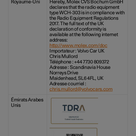
Royaume-Uni
Hereby, Molex CVS Bochum GmbH
declares that the radio equipment
type WCH-303 is in compliance with
the Radio Equipment Regulations
2017. The full text of the UK
declaration of conformity is
available at the following internet
address:
http://www.molex.com/doc
Importateur : Volvo Car UK
Chris Mullord
Téléphone : +44 7730 809372
Adresse : Scandinavia House
Norreys Drive
Maidenhead, SL6 4FL, UK
Adresse courriel :
chris.mullord@volvocars.com
Émirats Arabes
Unis