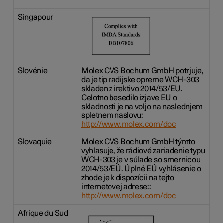
Singapour
Slovénie
Molex CVS Bochum GmbH potrjuje,
da je tip radijske opreme WCH-303
skladen z irektivo 2014/53/EU.
Celotno besedilo izjave EU o
skladnosti je na voljo na naslednjem
spletnem naslovu:
http://www.molex.com/doc
Slovaquie
Molex CVS Bochum GmbH týmto
vyhlasuje, že rádiové zariadenie typu
WCH-303 je v súlade so smernicou
2014/53/EÚ. Úplné EÚ vyhlásenie o
zhode je k dispozícii na tejto
internetovej adrese::
http://www.molex.com/doc
Afrique du Sud