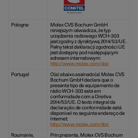
Pologne
Molex CVS Bochum GmbH
niniejszym oświadcza, że typ
urządzenia radiowego WCH-303
jest zgodny z dyrektywą 2014/53/UE.
Pełny tekst deklaracji zgodności UE
jest dostępny pod następującym
adresem internetowym:
http://www.molex.com/doc
Portugal
O(a) abaixo assinado(a) Molex CVS
Bochum GmbH declara que o
presente tipo de equipamento de
rádio WCH-303 está em
conformidade com a Diretiva
2014/53/UE. O texto integral da
declaração de conformidade está
disponível no seguinte endereço de
Internet:
http://www.molex.com/doc
Roumanie,
Prin prezenta, Molex CVS Bochum