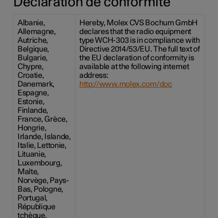
Déclaration de conformité
Albanie,
Hereby, Molex CVS Bochum GmbH
Allemagne,
declares that the radio equipment
Autriche,
type WCH-303 is in compliance with
Belgique,
Directive 2014/53/EU. The full text of
Bulgarie,
the EU declaration of conformity is
Chypre,
available at the following internet
Croatie,
address:
Danemark,
http://www.molex.com/doc
Espagne,
Estonie,
Finlande,
France, Grèce,
Hongrie,
Irlande, Islande,
Italie, Lettonie,
Lituanie,
Luxembourg,
Malte,
Norvège, Pays-
Bas, Pologne,
Portugal,
République
tchèque,