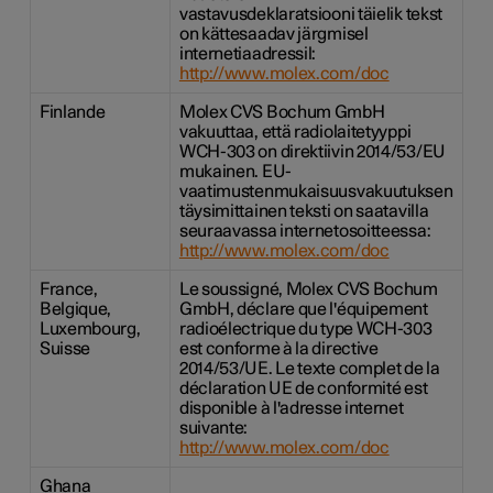
vastavusdeklaratsiooni täielik tekst
on kättesaadav järgmisel
internetiaadressil:
http://www.molex.com/doc
Finlande
Molex CVS Bochum GmbH
vakuuttaa, että radiolaitetyyppi
WCH-303 on direktiivin 2014/53/EU
mukainen. EU-
vaatimustenmukaisuusvakuutuksen
täysimittainen teksti on saatavilla
seuraavassa internetosoitteessa:
http://www.molex.com/doc
France,
Le soussigné, Molex CVS Bochum
Belgique,
GmbH, déclare que l'équipement
Luxembourg,
radioélectrique du type WCH-303
Suisse
est conforme à la directive
2014/53/UE. Le texte complet de la
déclaration UE de conformité est
disponible à l'adresse internet
suivante:
http://www.molex.com/doc
Ghana