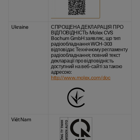
Ukraine
СПРОЩЕНА ДЕКЛАРАЦІЯ ПРО
ВІДПОВІДНІСТЬ Molex CVS
Bochum GmbH заявляє, що тип
радіообладнання WCH-303
відповідає Технічному регламенту
радіообладнання; повний текст
декларації про відповідність
доступний на веб-сайті за такою
адресою:
http://www.molex.com/doc
Viêt Nam