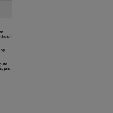
re
ndez un
 ne
toute
e, peut