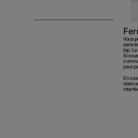
Antivol
Fer
Vous p
sans le
bip. L
Si vous
comman
peut pa
En cas
obstru
interf