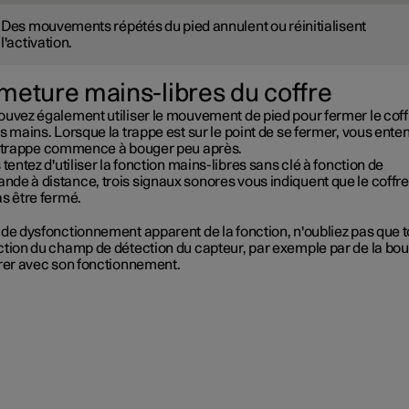
Des mouvements répétés du pied annulent ou réinitialisent
l'activation.
meture mains-libres du coffre
ouvez également utiliser le mouvement de pied pour fermer le coff
s mains. Lorsque la trappe est sur le point de se fermer, vous ente
a trappe commence à bouger peu après.
 tentez d'utiliser la fonction mains-libres sans clé à fonction de
de à distance, trois signaux sonores vous indiquent que le coffre
s être fermé.
 de dysfonctionnement apparent de la fonction, n'oubliez pas que 
ction du champ de détection du capteur, par exemple par de la bou
érer avec son fonctionnement.