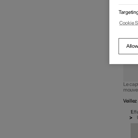
s'ouvr
Clés
Si votr
Targetin
déverro
uniquem
Cookie S
Ouverture et fermeture
l'écran
Allow
Accès au coffre
Le cap
mouvem
Veille
Eff
Verrouillage et déverrouillage