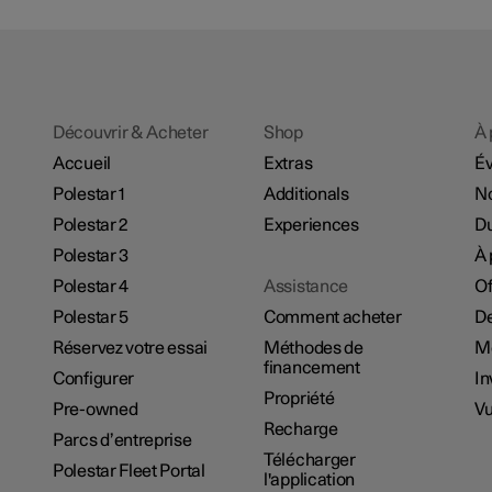
Découvrir & Acheter
Shop
À 
Accueil
Extras
É
Polestar 1
Additionals
No
Polestar 2
Experiences
Du
Polestar 3
À 
Polestar 4
Assistance
Of
Polestar 5
Comment acheter
De
Réservez votre essai
Méthodes de
M
financement
Configurer
In
Propriété
Pre-owned
Vu
Recharge
Parcs d’entreprise
Télécharger
Polestar Fleet Portal
l'application