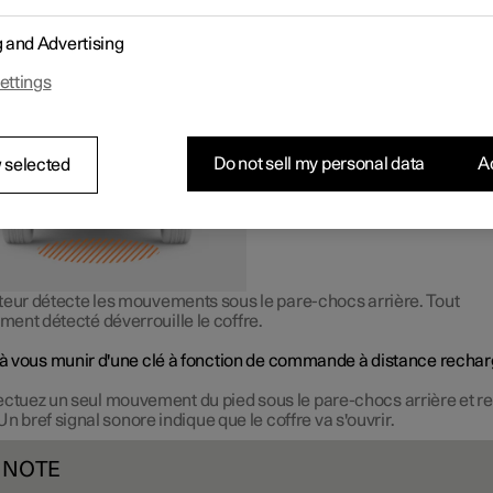
e automatiquement lorsque vous avez les mains pleines.
e voiture est verrouillée, l'utilisation de la fonction mains libres
g and Advertising
uillera et ouvrira le coffre. Vous pouvez choisir de déverrouiller
ent le coffre ou toutes les portes dans les paramètres de verroui
ettings
 central.
Do not sell my personal data
Ac
 selected
teur détecte les mouvements sous le pare-chocs arrière. Tout
ent détecté déverrouille le coffre.
z à vous munir d'une clé à fonction de commande à distance rechar
ectuez un seul mouvement du pied sous le pare-chocs arrière et re
Un bref signal sonore indique que le coffre va s'ouvrir.
NOTE