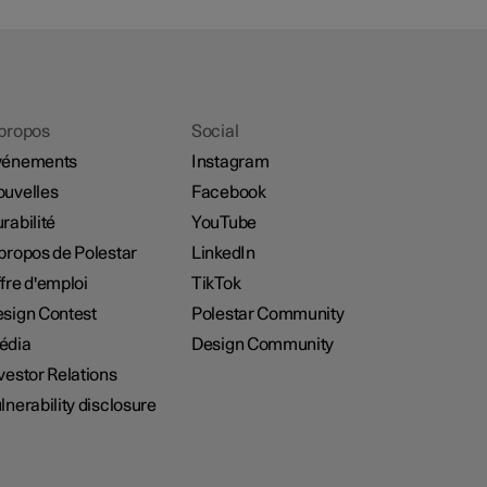
propos
Social
vénements
Instagram
uvelles
Facebook
rabilité
YouTube
propos de Polestar
LinkedIn
fre d'emploi
TikTok
sign Contest
Polestar Community
édia
Design Community
vestor Relations
lnerability disclosure