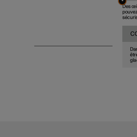
Des œil
pouvez 
sécuris
Tracter une remorque
C
Dan
êtr
gla