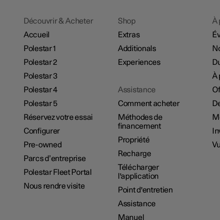
Découvrir & Acheter
Shop
À 
Accueil
Extras
É
Polestar 1
Additionals
No
Polestar 2
Experiences
Du
Polestar 3
À 
Polestar 4
Assistance
Of
Polestar 5
Comment acheter
De
Réservez votre essai
Méthodes de
M
financement
Configurer
In
Propriété
Pre-owned
Vu
Recharge
Parcs d’entreprise
Télécharger
Polestar Fleet Portal
l'application
Nous rendre visite
Point d'entretien
Assistance
Manuel