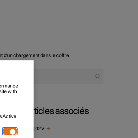
 d'un chargement dans le coffre
onnels
 acheter
rformance
s de financement
site with
s en nature
Articles associés
 Active
Prise 12 V