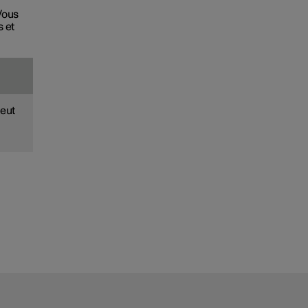
Vous
s et
peut