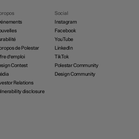
propos
Social
vénements
Instagram
uvelles
Facebook
rabilité
YouTube
propos de Polestar
LinkedIn
fre d'emploi
TikTok
sign Contest
Polestar Community
édia
Design Community
vestor Relations
lnerability disclosure