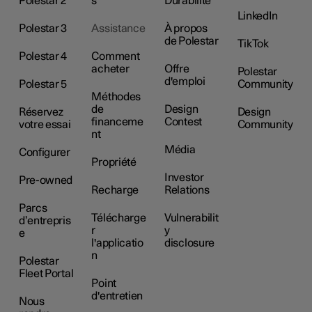
Polestar 2
s
Durabilité
LinkedIn
Polestar 3
Assistance
À propos
de Polestar
TikTok
Polestar 4
Comment
acheter
Offre
Polestar
d'emploi
Polestar 5
Community
Méthodes
de
Design
Réservez
Design
financeme
Contest
votre essai
Community
nt
Média
Configurer
Propriété
Investor
Pre-owned
Recharge
Relations
Parcs
Télécharge
Vulnerabilit
d’entrepris
r
y
e
l'applicatio
disclosure
n
Polestar
Fleet Portal
Point
d'entretien
Nous