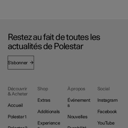
Restez au fait de toutes les
actualités de Polestar
S'abonner
Découvrir
Shop
À propos
Social
& Acheter
Extras
Événement
Instagram
Accueil
s
Additionals
Facebook
Polestar 1
Nouvelles
Experience
YouTube