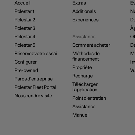
Accueil
Extras
É
Polestar 1
Additionals
No
Polestar 2
Experiences
Du
Polestar 3
À 
Polestar 4
Assistance
Of
Polestar 5
Comment acheter
De
Réservez votre essai
Méthodes de
M
financement
Configurer
In
Propriété
Pre-owned
Vu
Recharge
Parcs d’entreprise
Télécharger
Polestar Fleet Portal
l'application
Nous rendre visite
Point d'entretien
Assistance
Manuel