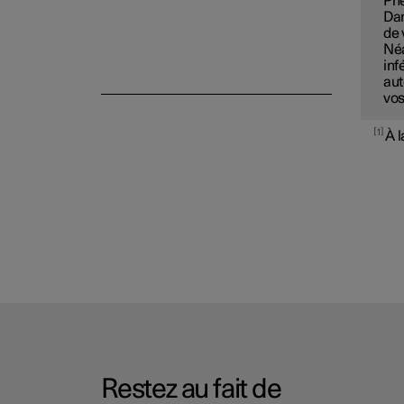
Pne
type
Dan
de 
Néa
inf
aut
vos
1
À l
Restez au fait de