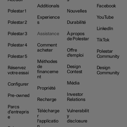
Additionals
Facebook
Polestar 1
Nouvelles
Experience
YouTube
Polestar 2
s
Durabilité
LinkedIn
Polestar 3
Assistance
À propos
de Polestar
TikTok
Polestar 4
Comment
acheter
Offre
Polestar
d'emploi
Polestar 5
Community
Méthodes
de
Design
Réservez
Design
financeme
Contest
votre essai
Community
nt
Média
Configurer
Propriété
Investor
Pre-owned
Recharge
Relations
Parcs
Télécharge
Vulnerabilit
d’entrepris
r
y
e
l'applicatio
disclosure
n