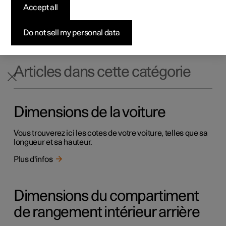
concernant votre voiture. Elles vous permettront de
Accept all
Configurer
Configurer
Venez la découvrir
Offres pour professionnels
Pre-owned Polestar 3
Méthodes de financement
News
déterminer la configuration spécifique de votre voiture.
Ces informations concernant votre voiture pourront vous
Pre-owned Polestar 2
Pre-owned Polestar 3
Demander votre offre
Configurer
Pre-owned Polestar 4
Avantages en nature
S'abonner à la newsletter
Do not sell my personal data
être utiles pour différentes raisons, par exemple pour
commander des pièces de rechange ou des accessoires.
Articles dans cette catégorie
Dimensions de la voiture
Vous trouverez ici les cotes de votre voiture, telles que sa
longueur et sa hauteur.
Plus d'infos
Dimensions du compartiment
de rangement intérieur arrière