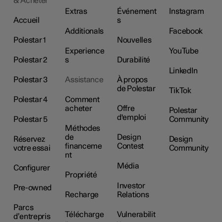
& Acheter
Extras
Événement
Instagram
Accueil
s
Additionals
Facebook
Polestar 1
Nouvelles
Experience
YouTube
Polestar 2
s
Durabilité
LinkedIn
Polestar 3
Assistance
À propos
de Polestar
TikTok
Polestar 4
Comment
acheter
Offre
Polestar
d'emploi
Polestar 5
Community
Méthodes
de
Design
Réservez
Design
financeme
Contest
votre essai
Community
nt
Média
Configurer
Propriété
Investor
Pre-owned
Recharge
Relations
Parcs
Télécharge
Vulnerabilit
d’entrepris