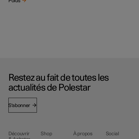
Poids
Restez au fait de toutes les
actualités de Polestar
S'abonner
Découvrir
Shop
À propos
Social