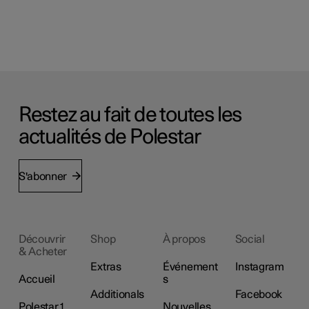
Restez au fait de toutes les
actualités de Polestar
S'abonner
Découvrir
Shop
À propos
Social
& Acheter
Extras
Événement
Instagram
Accueil
s
Additionals
Facebook
Polestar 1
Nouvelles