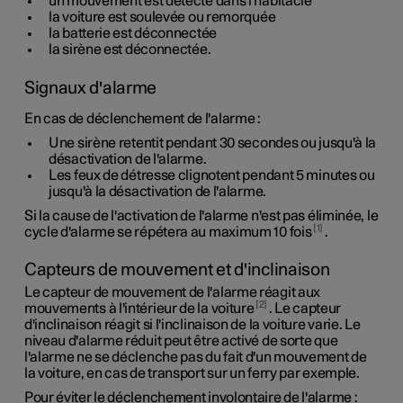
un mouvement est détecté dans l'habitacle
la voiture est soulevée ou remorquée
la batterie est déconnectée
la sirène est déconnectée.
Signaux d'alarme
En cas de déclenchement de l'alarme :
Une sirène retentit pendant
30 secondes
ou jusqu'à la
désactivation de l'alarme.
Les feux de détresse clignotent pendant
5 minutes
ou
jusqu'à la désactivation de l'alarme.
Si la cause de l'activation de l'alarme n'est pas éliminée, le
1
cycle d'alarme se répétera au maximum 10 fois
.
Capteurs de mouvement et d'inclinaison
Le capteur de mouvement de l'alarme réagit aux
2
mouvements à l'intérieur de la voiture
. Le capteur
d'inclinaison réagit si l'inclinaison de la voiture varie. Le
niveau d'alarme réduit peut être activé de sorte que
l'alarme ne se déclenche pas du fait d'un mouvement de
la voiture, en cas de transport sur un ferry par exemple.
Pour éviter le déclenchement involontaire de l'alarme :