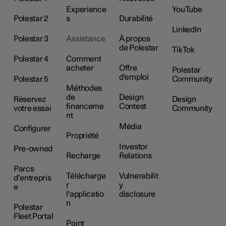
Experience
YouTube
Polestar 2
s
Durabilité
LinkedIn
Polestar 3
Assistance
À propos
de Polestar
TikTok
Polestar 4
Comment
acheter
Offre
Polestar
d'emploi
Polestar 5
Community
Méthodes
de
Design
Réservez
Design
financeme
Contest
votre essai
Community
nt
Média
Configurer
Propriété
Investor
Pre-owned
Recharge
Relations
Parcs
Télécharge
Vulnerabilit
d’entrepris
r
y
e
l'applicatio
disclosure
n
Polestar
Fleet Portal
Point