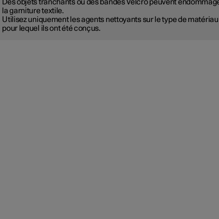
Des objets tranchants ou des bandes Velcro peuvent endommag
la garniture textile.
Utilisez uniquement les agents nettoyants sur le type de matériau
pour lequel ils ont été conçus.