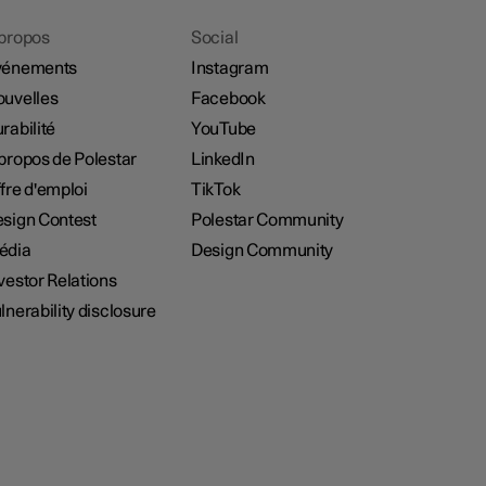
propos
Social
vénements
Instagram
uvelles
Facebook
rabilité
YouTube
propos de Polestar
LinkedIn
fre d'emploi
TikTok
sign Contest
Polestar Community
édia
Design Community
vestor Relations
lnerability disclosure