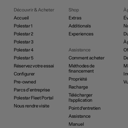
Découvrir & Acheter
Shop
À 
Accueil
Extras
É
Polestar 1
Additionals
No
Polestar 2
Experiences
Du
Polestar 3
À 
Polestar 4
Assistance
Of
Polestar 5
Comment acheter
De
Réservez votre essai
Méthodes de
M
financement
Configurer
In
Propriété
Pre-owned
Vu
Recharge
Parcs d’entreprise
Télécharger
Polestar Fleet Portal
l'application
Nous rendre visite
Point d'entretien
Assistance
Manuel