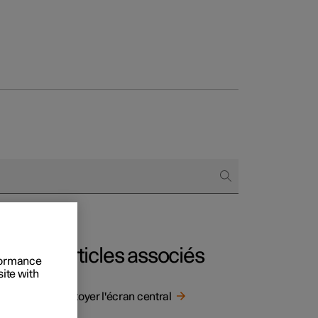
onnels
 acheter
s de financement
s en nature
Articles associés
rformance
site with
passage
Nettoyer l'écran central