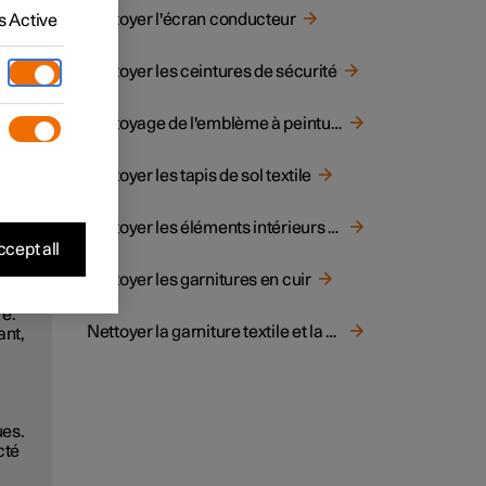
Nettoyer l'écran conducteur
 Active
Nettoyer les ceintures de sécurité
Nettoyage de l'emblème à peinture mate
t
Nettoyer les tapis de sol textile
Nettoyer les éléments intérieurs en plastique, métal ou bois
cept all
Nettoyer les garnitures en cuir
ant
re.
Nettoyer la garniture textile et la garniture de plafond
ant,
ues.
cté