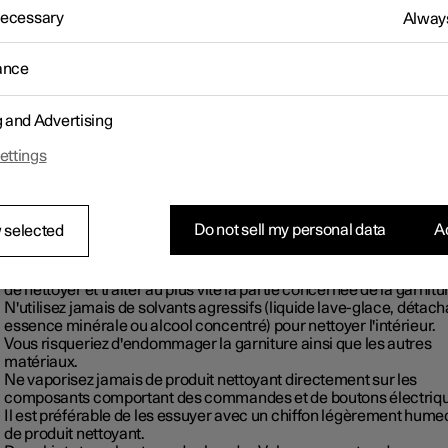
 Necessary
Always
OTE
ance
estar propose des recommandations concernant les produits
toyants et les produits d'entretien automobile appropriés pour les
férentes parties de la voiture. Contactez Polestar Customer Suppor
g and Advertising
r plus d'informations concernant les produits appropriés.
ettings
MPORTANT
Do not sell my personal data
Ac
 selected
Certains vêtements teints (jeans foncés ou vêtements en daim)
peuvent déteindre sur la garniture. Si cela se produit, il est import
de nettoyer et traiter au plus vite la partie concernée de la garnitu
N'utilisez jamais de solvants agressifs (liquide lave-glace, détach
essence minérale ou alcool concentré) pour nettoyer l'intérieur.
Vous risqueriez d'endommager la garniture ainsi que les autres
matériaux.
Ne vaporisez jamais de produit nettoyant directement sur les
composants comportant des commandes et de boutons électriq
Il est préférable de les essuyer avec un chiffon légèrement hume
de produit nettoyant.