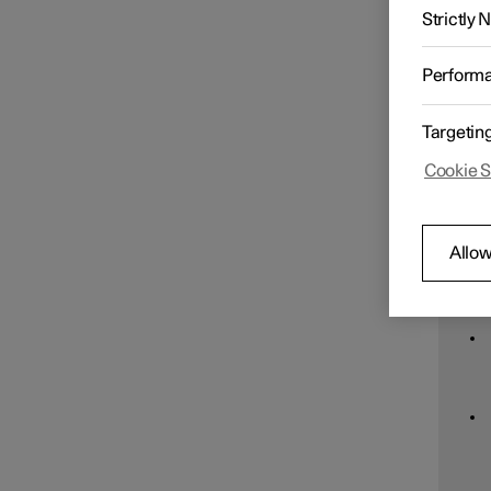
Entretien du véhicule
Strictly
N
Perform
Nettoyage intérieur
Pol
net
dif
Targetin
pou
Cookie S
I
Allow