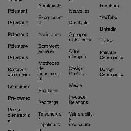
Additionals
Facebook
Polestar 1
Nouvelles
Experience
YouTube
Polestar 2
s
Durabilité
LinkedIn
Polestar 3
Assistance
À propos
de Polestar
TikTok
Polestar 4
Comment
acheter
Offre
Polestar
d'emploi
Polestar 5
Community
Méthodes
de
Design
Réservez
Design
financeme
Contest
votre essai
Community
nt
Média
Configurer
Propriété
Investor
Pre-owned
Recharge
Relations
Parcs
Télécharge
Vulnerabilit
d’entrepris
r
y
e
l'applicatio
disclosure
n