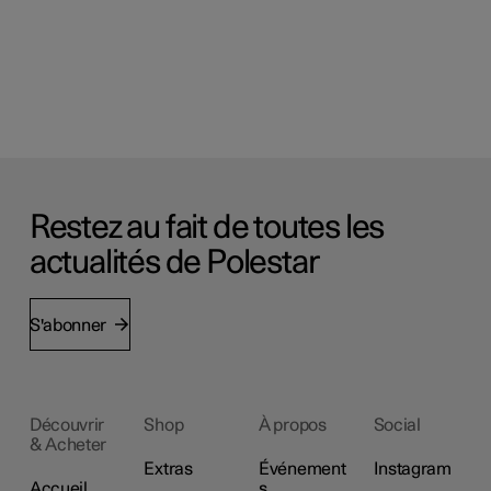
Restez au fait de toutes les
actualités de Polestar
S'abonner
Découvrir
Shop
À propos
Social
& Acheter
Extras
Événement
Instagram
Accueil
s