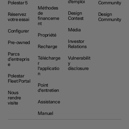
d'emploi
Polestar 5
Community
Méthodes
de
Design
Réservez
Design
financeme
Contest
votre essai
Community
nt
Média
Configurer
Propriété
Investor
Pre-owned
Recharge
Relations
Parcs
Télécharge
Vulnerabilit
d’entrepris
r
y
e
l'applicatio
disclosure
n
Polestar
Fleet Portal
Point
d'entretien
Nous
rendre
Assistance
visite
Manuel