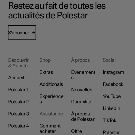
Restez au fait de toutes les
actualités de Polestar
S'abonner
Découvrir
Shop
À propos
Social
& Acheter
Extras
Événement
Instagram
Accueil
s
Additionals
Facebook
Polestar 1
Nouvelles
Experience
YouTube
Polestar 2
s
Durabilité
LinkedIn
Polestar 3
Assistance
À propos
de Polestar
TikTok
Polestar 4
Comment
acheter
Offre
Polestar