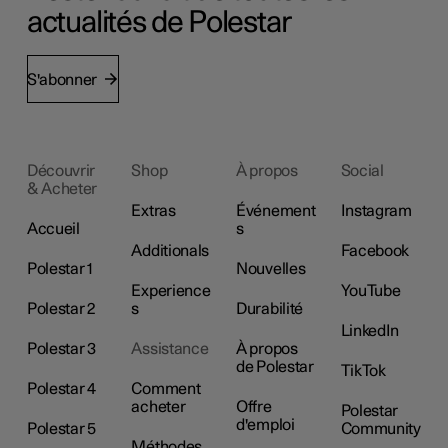
actualités de Polestar
S'abonner
Découvrir
Shop
À propos
Social
& Acheter
Extras
Événement
Instagram
Accueil
s
Additionals
Facebook
Polestar 1
Nouvelles
Experience
YouTube
Polestar 2
s
Durabilité
LinkedIn
Polestar 3
Assistance
À propos
de Polestar
TikTok
Polestar 4
Comment
acheter
Offre
Polestar
d'emploi
Polestar 5
Community
Méthodes