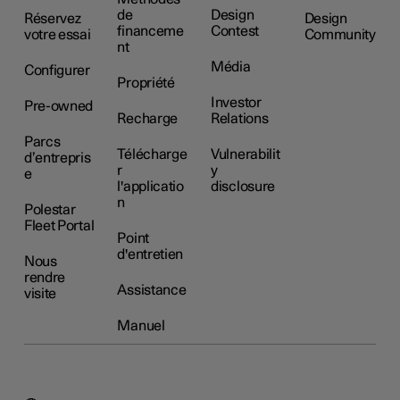
de
Design
Réservez
Design
financeme
Contest
votre essai
Community
nt
Média
Configurer
Propriété
Investor
Pre-owned
Recharge
Relations
Parcs
Télécharge
Vulnerabilit
d’entrepris
r
y
e
l'applicatio
disclosure
n
Polestar
Fleet Portal
Point
d'entretien
Nous
rendre
Assistance
visite
Manuel