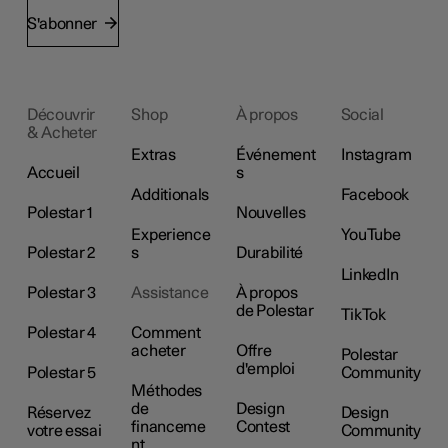
S'abonner
Découvrir
Shop
À propos
Social
& Acheter
Extras
Événement
Instagram
Accueil
s
Additionals
Facebook
Polestar 1
Nouvelles
Experience
YouTube
Polestar 2
s
Durabilité
LinkedIn
Polestar 3
Assistance
À propos
de Polestar
TikTok
Polestar 4
Comment
acheter
Offre
Polestar
d'emploi
Polestar 5
Community
Méthodes
de
Design
Réservez
Design
financeme
Contest
votre essai
Community
nt