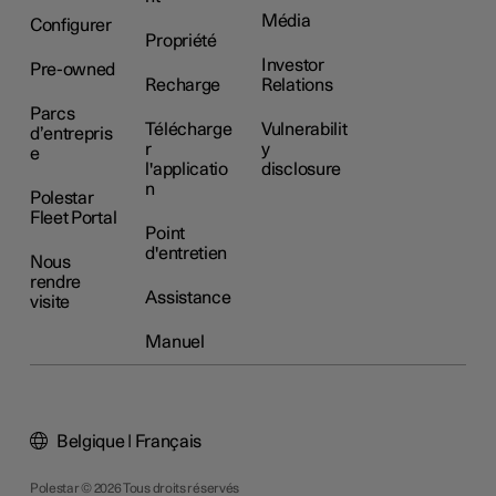
Média
Configurer
Propriété
Investor
Pre-owned
Recharge
Relations
Parcs
Télécharge
Vulnerabilit
d’entrepris
r
y
e
l'applicatio
disclosure
n
Polestar
Fleet Portal
Point
d'entretien
Nous
rendre
Assistance
visite
Manuel
Belgique | Français
Polestar © 2026 Tous droits réservés