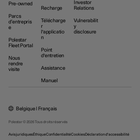
Investor
Pre-owned
Recharge
Relations
Parcs
Télécharge
Vulnerabilit
d’entrepris
r
y
e
l'applicatio
disclosure
n
Polestar
Fleet Portal
Point
d'entretien
Nous
rendre
Assistance
visite
Manuel
Belgique | Français
Polestar © 2026 Tous droits réservés
Avis juridiques
Éthique
Confidentialité
Cookies
Déclaration d'accessibilité