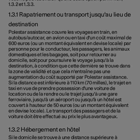
1.3.2
et
1.3.3
.
1.3.1 Rapatriement ou transport jusqu'au lieu de
destination
Polestar assistance couvre les voyages en train, en
autobus/autocar, en avion ou en taxi d'un coût maximal de
600 euros
(ou un montant équivalent en devise locale) par
personne pour le conducteur, les passagers, les animaux
domestiques et les bagages, soit pour retourner au
domicile, soit pour poursuivre le voyage jusqu'à la
destination, à condition que cette dernière se trouve dans
la zone de validité et que cela n'entraîne pas une
augmentation du coût supporté par Polestar assistance.
Si la distance est inférieure à
110 km
(
70 milles
), le trajet en
taxi en vue de prendre possession d'une voiture de
location ou de la rendre ou le trajet jusqu'à une gare
ferroviaire, jusqu'à un aéroport ou jusqu'à un hôtel est
couvert à hauteur de
50 euros
(ou un montant équivalent
en devise locale). Le transport des passagers et de la
voiture doit être effectué au prix le plus avantageux.
1.3.2 Hébergement en hôtel
Si le domicile se trouve à une distance supérieure à