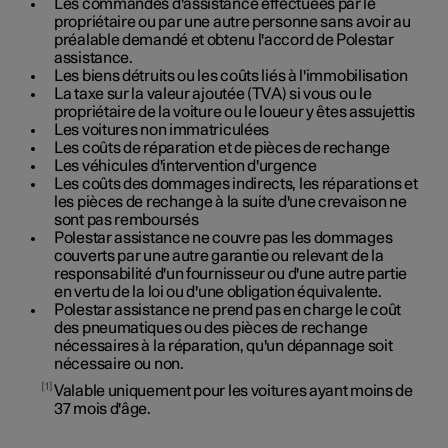
Les commandes d'assistance effectuées par le
propriétaire ou par une autre personne sans avoir au
préalable demandé et obtenu l'accord de Polestar
assistance.
Les biens détruits ou les coûts liés à l'immobilisation
La taxe sur la valeur ajoutée (TVA) si vous ou le
propriétaire de la voiture ou le loueur y êtes assujettis
Les voitures non immatriculées
Les coûts de réparation et de pièces de rechange
Les véhicules d'intervention d'urgence
Les coûts des dommages indirects, les réparations et
les pièces de rechange à la suite d'une crevaison ne
sont pas remboursés
Polestar assistance ne couvre pas les dommages
couverts par une autre garantie ou relevant de la
responsabilité d'un fournisseur ou d'une autre partie
en vertu de la loi ou d'une obligation équivalente.
Polestar assistance ne prend pas en charge le coût
des pneumatiques ou des pièces de rechange
nécessaires à la réparation, qu'un dépannage soit
nécessaire ou non.
1
Valable uniquement pour les voitures ayant moins de
37
mois d'âge.