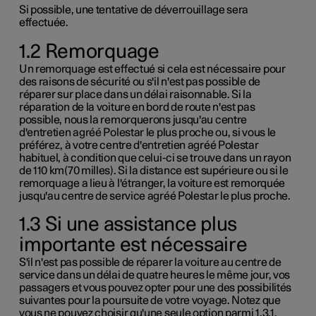
Si possible, une tentative de déverrouillage sera
effectuée.
1.2 Remorquage
Un remorquage est effectué si cela est nécessaire pour
des raisons de sécurité ou s'il n'est pas possible de
réparer sur place dans un délai raisonnable. Si la
réparation de la voiture en bord de route n'est pas
possible, nous la remorquerons jusqu'au centre
d'entretien agréé Polestar le plus proche ou, si vous le
préférez, à votre centre d'entretien agréé Polestar
habituel, à condition que celui-ci se trouve dans un rayon
de
110 km(70 milles)
. Si la distance est supérieure ou si le
remorquage a lieu à l'étranger, la voiture est remorquée
jusqu'au centre de service agréé Polestar le plus proche.
1.3 Si une assistance plus
importante est nécessaire
S'il n'est pas possible de réparer la voiture au centre de
service dans un délai de quatre heures le même jour, vos
passagers et vous pouvez opter pour une des possibilités
suivantes pour la poursuite de votre voyage. Notez que
vous ne pouvez choisir qu'une seule option parmi
1.3.1
,