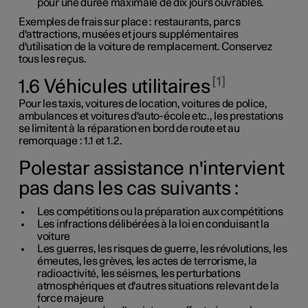
pour une durée maximale de dix jours ouvrables.
Exemples de frais sur place : restaurants, parcs
d'attractions, musées et jours supplémentaires
d'utilisation de la voiture de remplacement. Conservez
tous les reçus.
1
1.6 Véhicules utilitaires
Pour les taxis, voitures de location, voitures de police,
ambulances et voitures d'auto-école
etc.
, les prestations
se limitent à la réparation en bord de route et au
remorquage :
1.1
et
1.2
.
Polestar assistance n'intervient
pas dans les cas suivants :
Les compétitions ou la préparation aux compétitions
Les infractions délibérées à la loi en conduisant la
voiture
Les guerres, les risques de guerre, les révolutions, les
émeutes, les grèves, les actes de terrorisme, la
radioactivité, les séismes, les perturbations
atmosphériques et d'autres situations relevant de la
force majeure