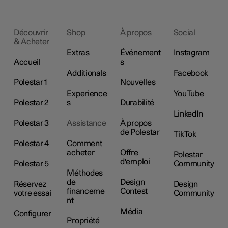
Découvrir
Shop
À propos
Social
& Acheter
Extras
Événement
Instagram
Accueil
s
Additionals
Facebook
Polestar 1
Nouvelles
Experience
YouTube
Polestar 2
s
Durabilité
LinkedIn
Polestar 3
Assistance
À propos
de Polestar
TikTok
Polestar 4
Comment
acheter
Offre
Polestar
d'emploi
Polestar 5
Community
Méthodes
de
Design
Réservez
Design
financeme
Contest
votre essai
Community
nt
Média
Configurer
Propriété