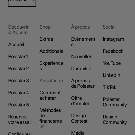
Découvrir
Shop
À propos
Social
& Acheter
Extras
Événement
Instagram
Accueil
s
Additionals
Facebook
Polestar 1
Nouvelles
Experience
YouTube
Polestar 2
s
Durabilité
LinkedIn
Polestar 3
Assistance
À propos
de Polestar
TikTok
Polestar 4
Comment
acheter
Offre
Polestar
d'emploi
Polestar 5
Community
Méthodes
de
Design
Réservez
Design
financeme
Contest
votre essai
Community
nt
Média
Configurer