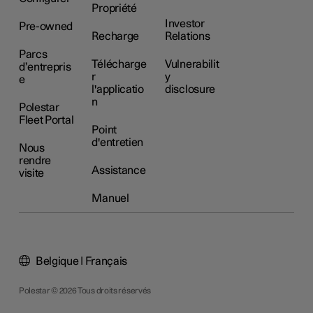
Propriété
Investor
Pre-owned
Recharge
Relations
Parcs
Télécharge
Vulnerabilit
d’entrepris
r
y
e
l'applicatio
disclosure
n
Polestar
Fleet Portal
Point
d'entretien
Nous
rendre
Assistance
visite
Manuel
Belgique | Français
Polestar © 2026 Tous droits réservés