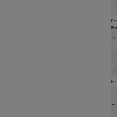
Dép
Net
Pos