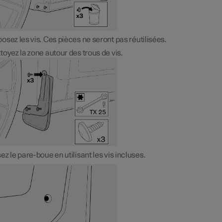
osez les vis. Ces pièces ne seront pas réutilisées.
toyez la zone autour des trous de vis.
ez le pare-boue en utilisant les vis incluses.