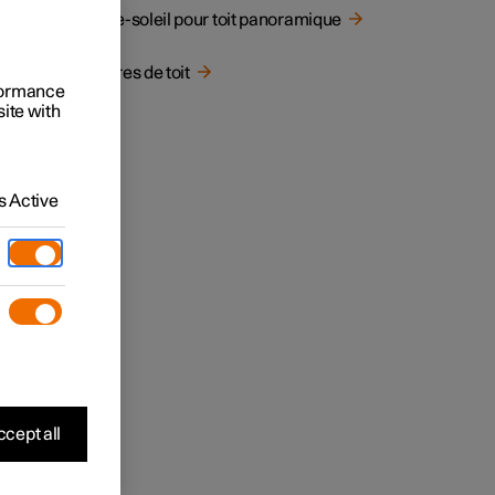
Pare-soleil pour toit panoramique
Barres de toit
rformance
site with
 Active
cept all