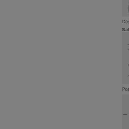
Dép
Net
Pos