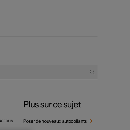
onnels
 acheter
s de financement
s en nature
Plus sur ce sujet
ue tous
Poser de nouveaux autocollants