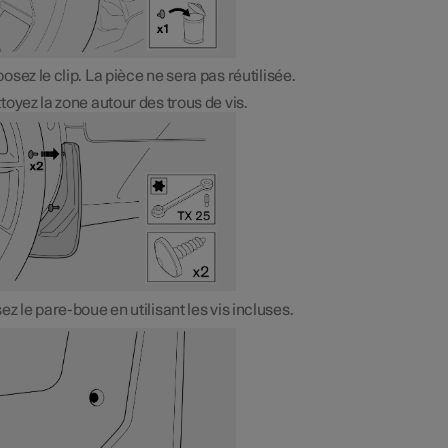
osez le clip. La pièce ne sera pas réutilisée.
toyez la zone autour des trous de vis.
ez le pare-boue en utilisant les vis incluses.