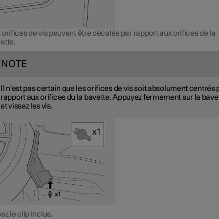
 orifices de vis peuvent être décalés par rapport aux orifices de la
ette.
NOTE
Il n'est pas certain que les orifices de vis soit absolument centrés 
rapport aux orifices du la bavette. Appuyez fermement sur la bave
et vissez les vis.
ez le clip inclus.