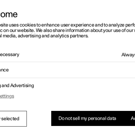
cer l'installation. Si vous rencontrez des problèmes avec les
ctions ou l'accessoire, contactez Polestar Customer Support.
come
ipement
site uses cookies to enhance user experience and to analyze pe
ic on our website. We also share information about your use of our 
l media, advertising and analytics partners.
 Necessary
Always
ance
g and Advertising
taller le pare-boue avant
ettings
Do not sell my personal data
Ac
 selected