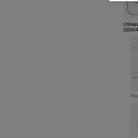
Utilise
323414
Piv