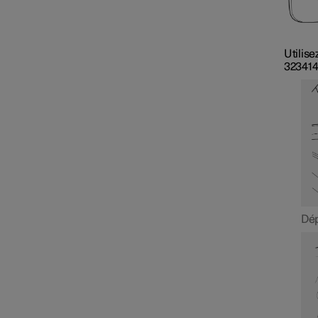
Utilise
323414
Dép