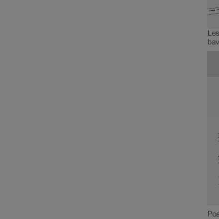
Les
bav
Pos