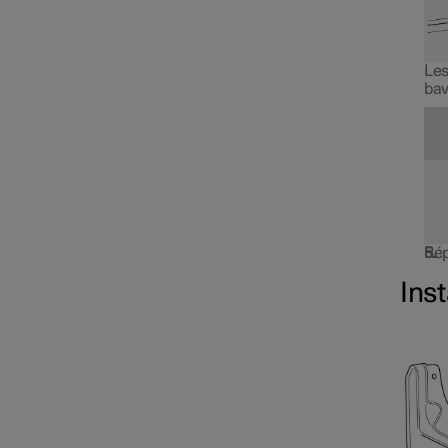
Les
bav
Rép
Inst