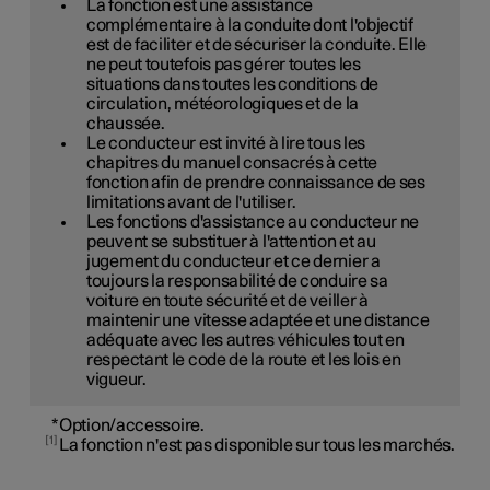
La fonction est une assistance
complémentaire à la conduite dont l'objectif
est de faciliter et de sécuriser la conduite. Elle
ne peut toutefois pas gérer toutes les
situations dans toutes les conditions de
circulation, météorologiques et de la
chaussée.
Le conducteur est invité à lire tous les
chapitres du manuel consacrés à cette
fonction afin de prendre connaissance de ses
limitations avant de l'utiliser.
Les fonctions d'assistance au conducteur ne
peuvent se substituer à l'attention et au
jugement du conducteur et ce dernier a
toujours la responsabilité de conduire sa
voiture en toute sécurité et de veiller à
maintenir une vitesse adaptée et une distance
adéquate avec les autres véhicules tout en
respectant le code de la route et les lois en
vigueur.
*
Option/accessoire.
1
La fonction n'est pas disponible sur tous les marchés.