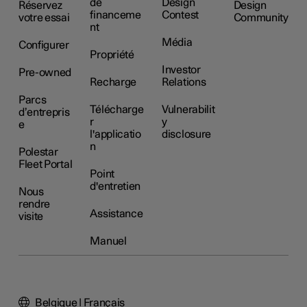
de
Design
Réservez
Design
financeme
Contest
votre essai
Community
nt
Média
Configurer
Propriété
Investor
Pre-owned
Recharge
Relations
Parcs
Télécharge
Vulnerabilit
d’entrepris
r
y
e
l'applicatio
disclosure
n
Polestar
Fleet Portal
Point
d'entretien
Nous
rendre
Assistance
visite
Manuel
Belgique | Français