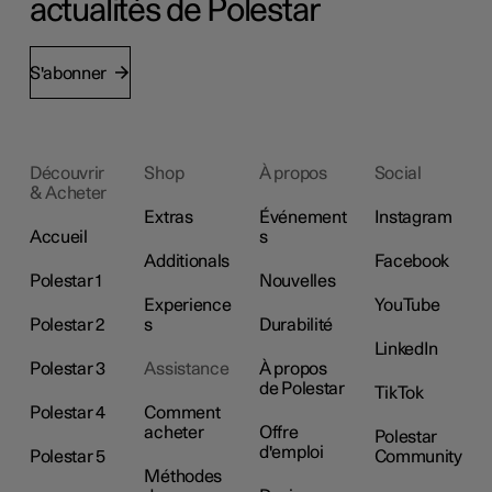
actualités de Polestar
S'abonner
Découvrir
Shop
À propos
Social
& Acheter
Extras
Événement
Instagram
Accueil
s
Additionals
Facebook
Polestar 1
Nouvelles
Experience
YouTube
Polestar 2
s
Durabilité
LinkedIn
Polestar 3
Assistance
À propos
de Polestar
TikTok
Polestar 4
Comment
acheter
Offre
Polestar
d'emploi
Polestar 5
Community
Méthodes