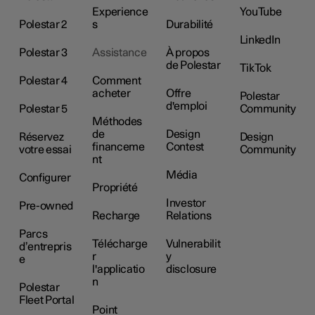
Experience
YouTube
Polestar 2
s
Durabilité
LinkedIn
Polestar 3
Assistance
À propos
de Polestar
TikTok
Polestar 4
Comment
acheter
Offre
Polestar
d'emploi
Polestar 5
Community
Méthodes
de
Design
Réservez
Design
financeme
Contest
votre essai
Community
nt
Média
Configurer
Propriété
Investor
Pre-owned
Recharge
Relations
Parcs
Télécharge
Vulnerabilit
d’entrepris
r
y
e
l'applicatio
disclosure
n
Polestar
Fleet Portal
Point