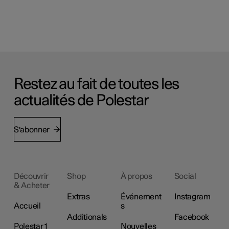
Restez au fait de toutes les
actualités de Polestar
S'abonner
Découvrir
Shop
À propos
Social
& Acheter
Extras
Événement
Instagram
Accueil
s
Additionals
Facebook
Polestar 1
Nouvelles