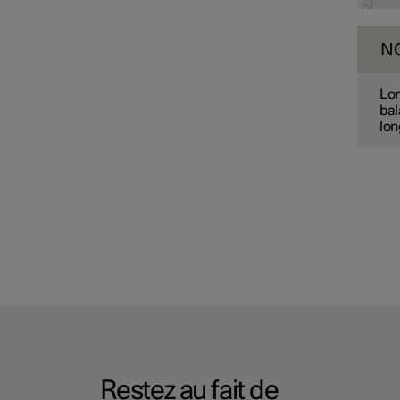
N
Lor
bal
lon
Restez au fait de