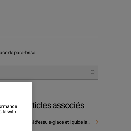
lace de pare-brise
onnels
 acheter
s de financement
s en nature
Articles associés
rformance
site with
Balai d'essuie-glace et liquide lave-glace