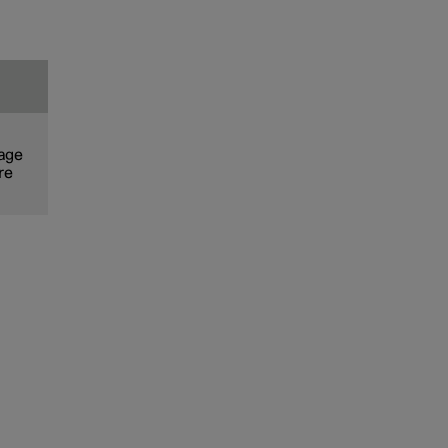
yage
re