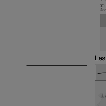
Vér
Rab
Les