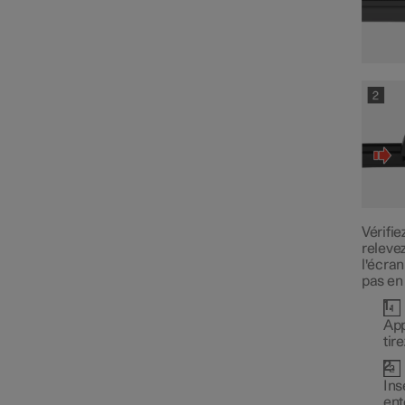
Outils et accessoires
Fusibles
Batterie
Vérifie
Service
relevez
l'écran
pas en
Etat de la voiture
App
tir
Ins
ent