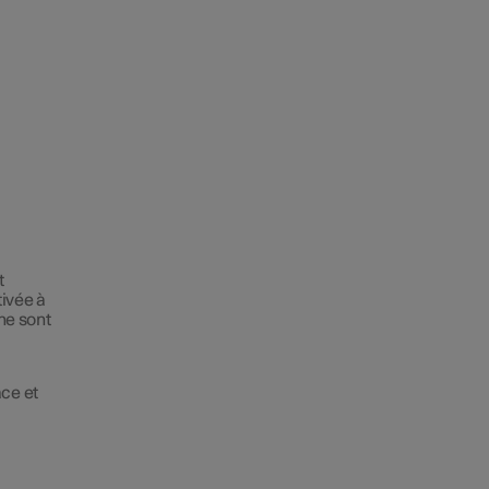
t
tivée à
 ne sont
ace et