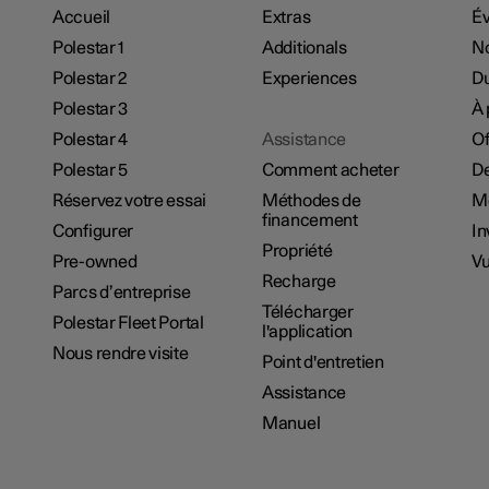
Accueil
Extras
É
Polestar 1
Additionals
No
Polestar 2
Experiences
Du
Polestar 3
À 
Polestar 4
Assistance
Of
Polestar 5
Comment acheter
De
Réservez votre essai
Méthodes de
M
financement
Configurer
In
Propriété
Pre-owned
Vu
Recharge
Parcs d’entreprise
Télécharger
Polestar Fleet Portal
l'application
Nous rendre visite
Point d'entretien
Assistance
Manuel