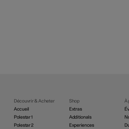
Découvrir & Acheter
Shop
À 
Accueil
Extras
É
Polestar 1
Additionals
No
Polestar 2
Experiences
Du