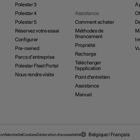
Polestar 3
À 
Polestar 4
Assistance
Of
Polestar 5
Comment acheter
De
Réservez votre essai
Méthodes de
M
financement
Configurer
In
Propriété
Pre-owned
Vu
Recharge
Parcs d’entreprise
Télécharger
Polestar Fleet Portal
l'application
Nous rendre visite
Point d'entretien
Assistance
Manuel
Belgique | Français
onfidentialité
Cookies
Déclaration d'accessibilité