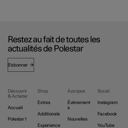
Restez au fait de toutes les
actualités de Polestar
S'abonner
Découvrir
Shop
À propos
Social
& Acheter
Extras
Événement
Instagram
Accueil
s
Additionals
Facebook
Polestar 1
Nouvelles
Experience
YouTube