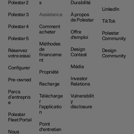
Polestar 2
s
Durabilité
LinkedIn
Polestar 3
Assistance
À propos
de Polestar
TikTok
Polestar 4
Comment
acheter
Offre
Polestar
d'emploi
Polestar 5
Community
Méthodes
de
Design
Réservez
Design
financeme
Contest
votre essai
Community
nt
Média
Configurer
Propriété
Investor
Pre-owned
Recharge
Relations
Parcs
Télécharge
Vulnerabilit
d’entrepris
r
y
e
l'applicatio
disclosure
n
Polestar
Fleet Portal
Point
d'entretien
Nous