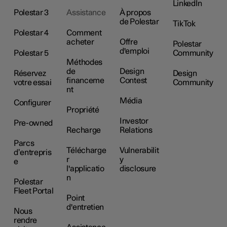
LinkedIn
Polestar 3
Assistance
À propos
de Polestar
TikTok
Polestar 4
Comment
acheter
Offre
Polestar
d'emploi
Polestar 5
Community
Méthodes
de
Design
Réservez
Design
financeme
Contest
votre essai
Community
nt
Média
Configurer
Propriété
Investor
Pre-owned
Recharge
Relations
Parcs
Télécharge
Vulnerabilit
d’entrepris
r
y
e
l'applicatio
disclosure
n
Polestar
Fleet Portal
Point
d'entretien
Nous
rendre