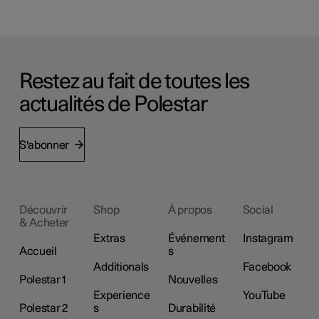
Restez au fait de toutes les
actualités de Polestar
S'abonner
Découvrir
Shop
À propos
Social
& Acheter
Extras
Événement
Instagram
Accueil
s
Additionals
Facebook
Polestar 1
Nouvelles
Experience
YouTube
Polestar 2
s
Durabilité