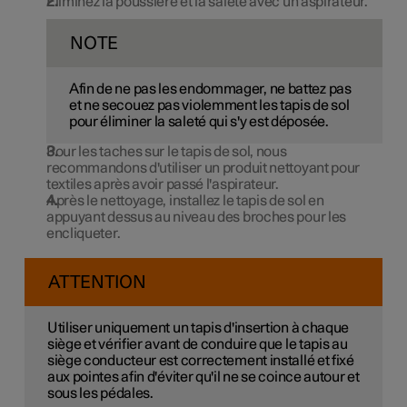
Éliminez la poussière et la saleté avec un aspirateur.
NOTE
Afin de ne pas les endommager, ne battez pas
et ne secouez pas violemment les tapis de sol
pour éliminer la saleté qui s'y est déposée.
Pour les taches sur le tapis de sol, nous
recommandons d'utiliser un produit nettoyant pour
textiles après avoir passé l'aspirateur.
Après le nettoyage, installez le tapis de sol en
appuyant dessus au niveau des broches pour les
encliqueter.
ATTENTION
Utiliser uniquement un tapis d'insertion à chaque
siège et vérifier avant de conduire que le tapis au
siège conducteur est correctement installé et fixé
aux pointes afin d'éviter qu'il ne se coince autour et
sous les pédales.