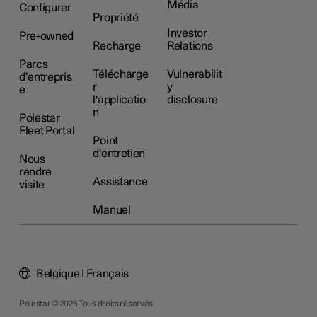
Média
Configurer
Propriété
Investor
Pre-owned
Recharge
Relations
Parcs
Télécharge
Vulnerabilit
d’entrepris
r
y
e
l'applicatio
disclosure
n
Polestar
Fleet Portal
Point
d'entretien
Nous
rendre
Assistance
visite
Manuel
Belgique | Français
Polestar © 2026 Tous droits réservés