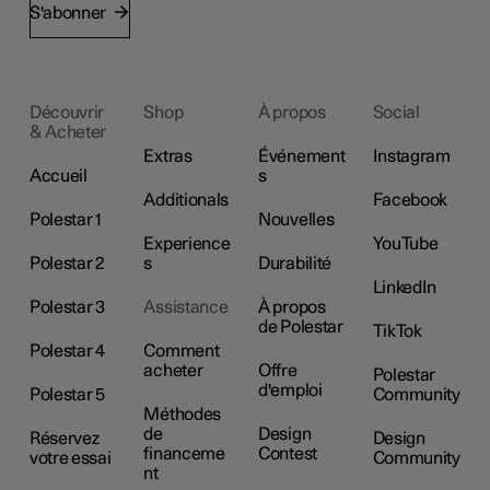
S'abonner
Découvrir
Shop
À propos
Social
& Acheter
Extras
Événement
Instagram
Accueil
s
Additionals
Facebook
Polestar 1
Nouvelles
Experience
YouTube
Polestar 2
s
Durabilité
LinkedIn
Polestar 3
Assistance
À propos
de Polestar
TikTok
Polestar 4
Comment
acheter
Offre
Polestar
d'emploi
Polestar 5
Community
Méthodes
de
Design
Réservez
Design
financeme
Contest
votre essai
Community
nt