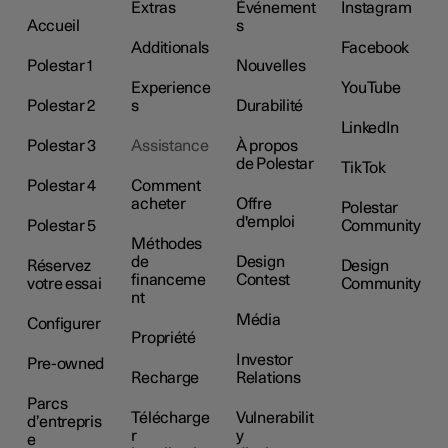
Extras
Événement
Instagram
Accueil
s
Additionals
Facebook
Polestar 1
Nouvelles
Experience
YouTube
Polestar 2
s
Durabilité
LinkedIn
Polestar 3
Assistance
À propos
de Polestar
TikTok
Polestar 4
Comment
acheter
Offre
Polestar
d'emploi
Polestar 5
Community
Méthodes
de
Design
Réservez
Design
financeme
Contest
votre essai
Community
nt
Média
Configurer
Propriété
Investor
Pre-owned
Recharge
Relations
Parcs
Télécharge
Vulnerabilit
d’entrepris
r
y
e