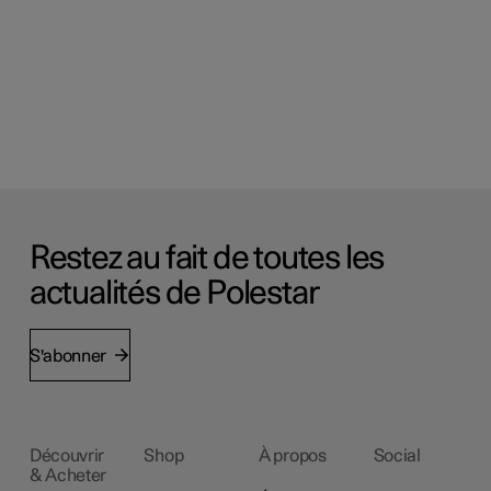
Restez au fait de toutes les
actualités de Polestar
S'abonner
Découvrir
Shop
À propos
Social
& Acheter