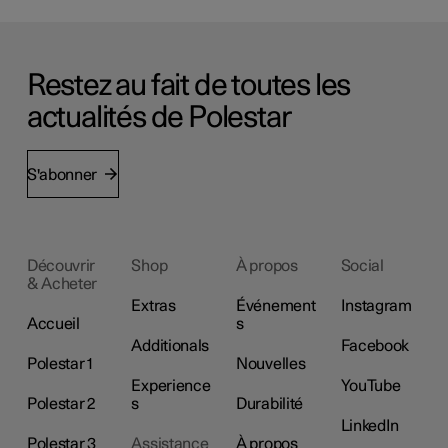
Restez au fait de toutes les
actualités de Polestar
S'abonner
Découvrir
Shop
À propos
Social
& Acheter
Extras
Événement
Instagram
Accueil
s
Additionals
Facebook
Polestar 1
Nouvelles
Experience
YouTube
Polestar 2
s
Durabilité
LinkedIn
Polestar 3
Assistance
À propos