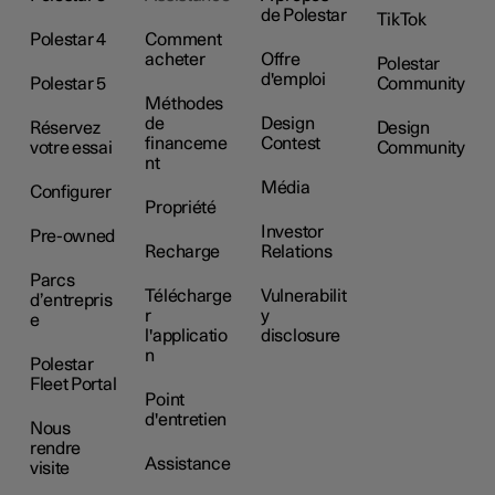
de Polestar
TikTok
Polestar 4
Comment
acheter
Offre
Polestar
d'emploi
Polestar 5
Community
Méthodes
de
Design
Réservez
Design
financeme
Contest
votre essai
Community
nt
Média
Configurer
Propriété
Investor
Pre-owned
Recharge
Relations
Parcs
Télécharge
Vulnerabilit
d’entrepris
r
y
e
l'applicatio
disclosure
n
Polestar
Fleet Portal
Point
d'entretien
Nous
rendre
Assistance
visite