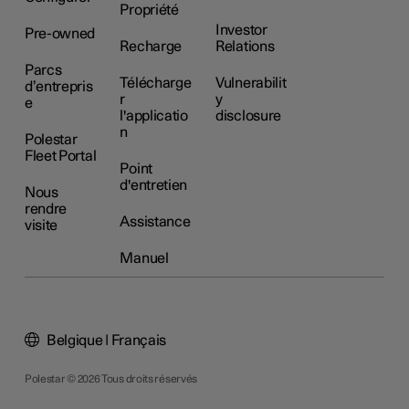
Propriété
Investor
Pre-owned
Recharge
Relations
Parcs
Télécharge
Vulnerabilit
d’entrepris
r
y
e
l'applicatio
disclosure
n
Polestar
Fleet Portal
Point
d'entretien
Nous
rendre
Assistance
visite
Manuel
Belgique | Français
Polestar © 2026 Tous droits réservés