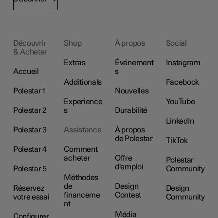
Découvrir
Shop
À propos
Social
& Acheter
Extras
Événement
Instagram
Accueil
s
Additionals
Facebook
Polestar 1
Nouvelles
Experience
YouTube
Polestar 2
s
Durabilité
LinkedIn
Polestar 3
Assistance
À propos
de Polestar
TikTok
Polestar 4
Comment
acheter
Offre
Polestar
d'emploi
Polestar 5
Community
Méthodes
de
Design
Réservez
Design
financeme
Contest
votre essai
Community
nt
Média
Configurer